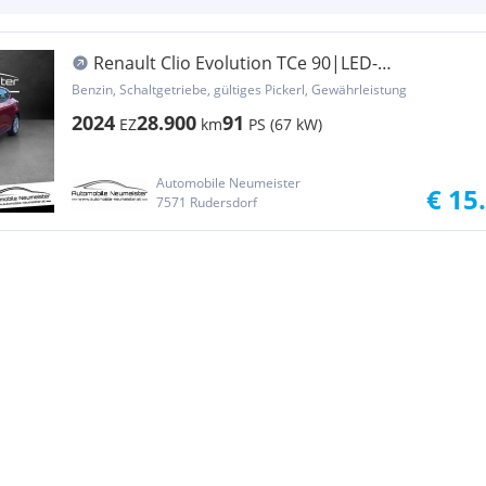
Renault Clio Evolution TCe 90|LED-
Scheinwerfer|Sitzheiz...
Benzin, Schaltgetriebe, gültiges Pickerl, Gewährleistung
2024
28.900
91
EZ
km
PS (67 kW)
Automobile Neumeister
€ 15
7571 Rudersdorf