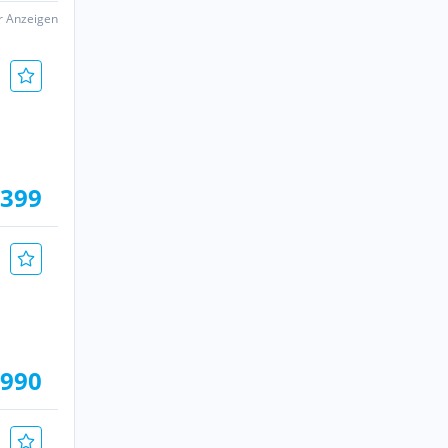
er Anzeigen
.399
.990