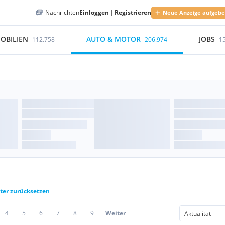
Nachrichten
Einloggen
|
Registrieren
Neue Anzeige aufgeb
OBILIEN
AUTO & MOTOR
JOBS
112.758
206.974
1
lter zurücksetzen
4
5
6
7
8
9
Weiter