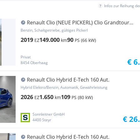
Infos zur Reihung d
Renault Clio (NEUE PICKERL) Clio Grandtour
Energy TCe 90 Intens
Benzin, Schaltgetriebe, gültiges Pickerl
2019
149.000
90
EZ
km
PS (66 kW)
Privat
€ 6
8454 Oberhaag
Renault Clio Hybrid E-Tech 160 Aut.
Hybrid Elektro/Benzin, Automatik, Gewährleistung
2026
1.650
109
EZ
km
PS (80 kW)
Sonnleitner GmbH
€ 26
4400 Steyr
Renault Clio Hybrid E-Tech 160 Aut.