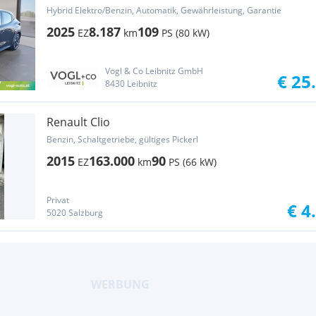
Hybrid Elektro/Benzin, Automatik, Gewährleistung, Garantie
2025
8.187
109
EZ
km
PS (80 kW)
Vogl & Co Leibnitz GmbH
€ 25
8430 Leibnitz
Renault Clio
Benzin, Schaltgetriebe, gültiges Pickerl
2015
163.000
90
EZ
km
PS (66 kW)
Privat
€ 4
5020 Salzburg