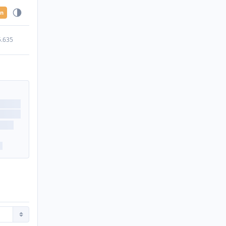
en
5.635