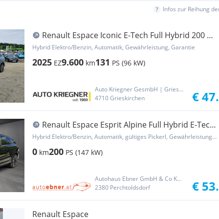
Infos zur Reihung d
Renault Espace Iconic E-Tech Full Hybrid 200 7-
Sitzer (...
Hybrid Elektro/Benzin, Automatik, Gewährleistung, Garantie
2025
9.600
131
EZ
km
PS (96 kW)
Auto Kriegner GesmbH | Grieskirchen
€ 47
4710 Grieskirchen
Renault Espace Esprit Alpine Full Hybrid E-Tech
200 7-S...
Hybrid Elektro/Benzin, Automatik, gültiges Pickerl, Gewährleistung, Garantie
0
200
km
PS (147 kW)
Autohaus Ebner GmbH & Co KG Group
€ 53
2380 Perchtoldsdorf
Renault Espace