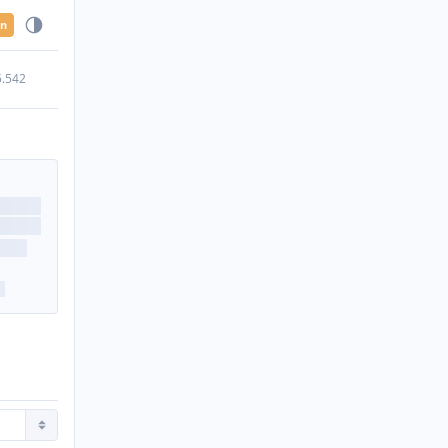
en
5.542