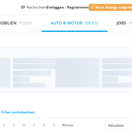
Nachrichten
Einloggen
|
Registrieren
Neue Anzeige aufgeb
OBILIEN
AUTO & MOTOR
JOBS
112.611
206.875
1
Filter zurücksetzen
4
5
6
7
8
9
Weiter