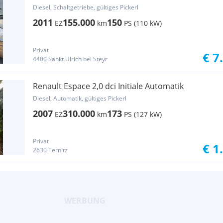
Diesel, Schaltgetriebe, gültiges Pickerl
2011
155.000
150
EZ
km
PS (110 kW)
Privat
€ 7
4400 Sankt Ulrich bei Steyr
Renault Espace 2,0 dci Initiale Automatik
Diesel, Automatik, gültiges Pickerl
2007
310.000
173
EZ
km
PS (127 kW)
Privat
€ 1
2630 Ternitz