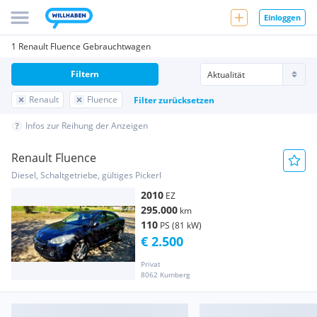
Einloggen
1 Renault Fluence Gebrauchtwagen
Filtern
Renault
Fluence
Filter zurücksetzen
Infos zur Reihung der Anzeigen
Renault Fluence
Diesel, Schaltgetriebe, gültiges Pickerl
2010
EZ
295.000
km
110
PS (81 kW)
€ 2.500
Privat
8062 Kumberg