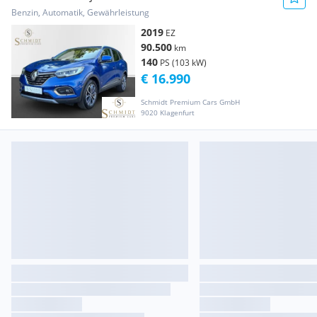
Benzin, Automatik, Gewährleistung
2019
EZ
90.500
km
140
PS (103 kW)
€ 16.990
Schmidt Premium Cars GmbH
9020 Klagenfurt