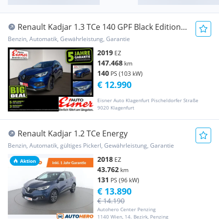
Renault Kadjar 1.3 TCe 140 GPF Black Edition
2xKlima AUT
Benzin, Automatik, Gewährleistung, Garantie
2019
EZ
147.468
km
140
PS (103 kW)
€ 12.990
Eisner Auto Klagenfurt Pischeldorfer Straße
9020 Klagenfurt
Renault Kadjar 1.2 TCe Energy
Benzin, Automatik, gültiges Pickerl, Gewährleistung, Garantie
2018
EZ
Aktion
43.762
km
131
PS (96 kW)
€ 13.890
€ 14.190
Autohero Center Penzing
1140 Wien, 14. Bezirk, Penzing