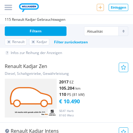
Einloggen
115 Renault Kadjar Gebrauchtwagen
Filtern
Renault
Kadjar
Filter zurücksetzen
Infos zur Reihung der Anzeigen
Renault Kadjar Zen
Diesel, Schaltgetriebe, Gewährleistung
2017
EZ
105.204
km
110
PS (81 kW)
€ 10.490
SEAT Harb
8160 Weiz
Renault Kadjar Intens