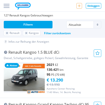
Einloggen
127 Renault Kangoo Gebrauchtwagen
Filtern
Renault
Kangoo
Filter zurücksetzen
Infos zur Reihung der Anzeigen
Renault Kangoo 1.5 BLUE dCi
Diesel, Schaltgetriebe, gültiges Pickerl, Gewährleistung, Garantie
2021
EZ
Aktion
130.421
km
95
PS (70 kW)
€ 13.290
€ 13.990
Autohero Center Penzing
1140 Wien, 14. Bezirk, Penzing
Renault Kangoo Grand Kangoo Techno dCi 95