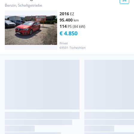
Benzin, Schaltgetriebe
2016
EZ
95.400
km
114
PS (84 kW)
€ 4.850
Privat
69501 Tschechien