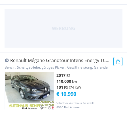
Renault Mégane Grandtour Intens Energy TCe
100
Benzin, Schaltgetriebe, gültiges Pickerl, Gewährleistung, Garantie
2017
EZ
110.000
km
101
PS (74 kW)
€ 10.990
Schiffner Autohaus GesmbH
8990 Bad Aussee