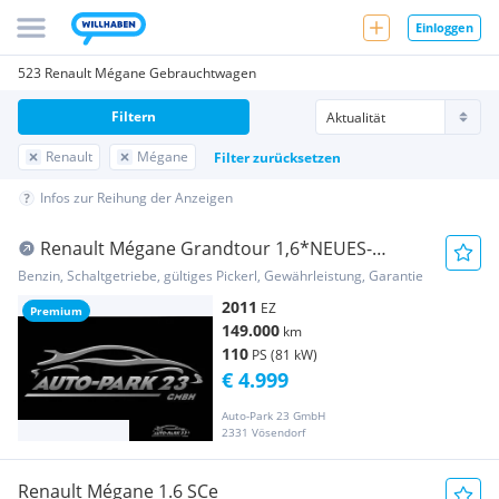
Einloggen
523 Renault Mégane Gebrauchtwagen
Filtern
Renault
Mégane
Filter zurücksetzen
Infos zur Reihung der Anzeigen
Renault Mégane Grandtour 1,6*NEUES-
PICKERL 8/2027*MOD2012
Benzin, Schaltgetriebe, gültiges Pickerl, Gewährleistung, Garantie
2011
EZ
Premium
149.000
km
110
PS (81 kW)
€ 4.999
Auto-Park 23 GmbH
2331 Vösendorf
Renault Mégane 1.6 SCe