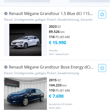
Renault Mégane Grandtour 1.5 Blue dCi 115
Equilibre
Diesel, Schaltgetriebe, gültiges Pickerl, Gewährleistung, Garantie
2023
EZ
89.526
km
116
PS (85 kW)
€ 15.990
Händler
4621 Sipbachzell
Renault Mégane Grandtour Bose Energy dCi
110*ERSTBESITZ*
Diesel, Schaltgetriebe, gültiges Pickerl, Gewährleistung
2015
EZ
144.233
km
110
PS (81 kW)
€ 7.690
Autoklinik ILS GmbH
4600 Wels