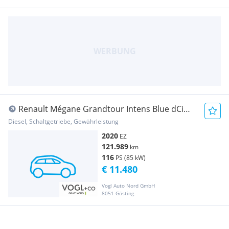
Renault Mégane Grandtour Intens Blue dCi
115
Diesel, Schaltgetriebe, Gewährleistung
2020
EZ
121.989
km
116
PS (85 kW)
€ 11.480
Vogl Auto Nord GmbH
8051 Gösting