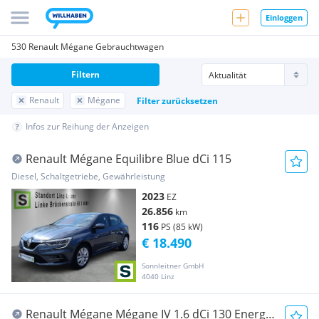
Einloggen
530 Renault Mégane Gebrauchtwagen
Filtern
Renault
Mégane
Filter zurücksetzen
Infos zur Reihung der Anzeigen
Renault Mégane Equilibre Blue dCi 115
Diesel, Schaltgetriebe, Gewährleistung
2023
EZ
26.856
km
116
PS (85 kW)
€ 18.490
Sonnleitner GmbH
4040 Linz
Renault Mégane Mégane IV 1.6 dCi 130 Energy