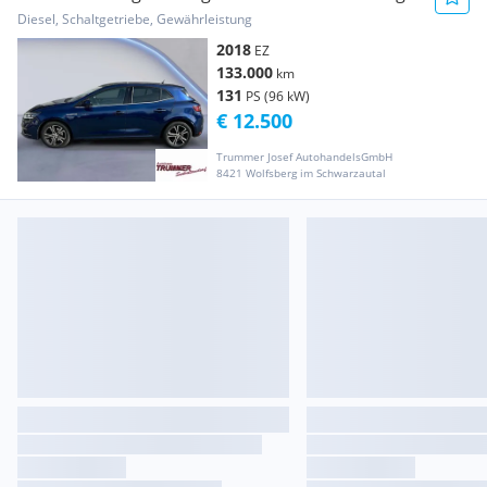
BOSE-Edi...
Diesel, Schaltgetriebe, Gewährleistung
2018
EZ
133.000
km
131
PS (96 kW)
€ 12.500
Trummer Josef AutohandelsGmbH
8421 Wolfsberg im Schwarzautal