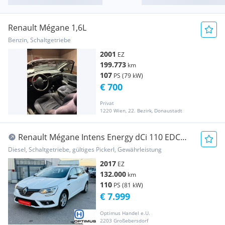
Renault Mégane 1,6L
Benzin, Schaltgetriebe
2001
EZ
199.773
km
107
PS (79 kW)
€ 700
Privat
1220 Wien, 22. Bezirk, Donaustadt
Renault Mégane Intens Energy dCi 110 EDC
KLIMA
Diesel, Schaltgetriebe, gültiges Pickerl, Gewährleistung
2017
EZ
132.000
km
110
PS (81 kW)
€ 7.999
Optimus Handel e.U.
2203 Großebersdorf