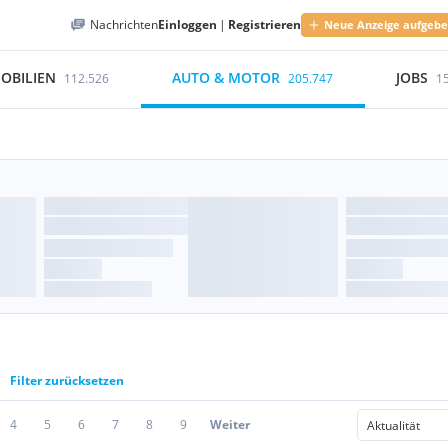
Nachrichten
Einloggen
|
Registrieren
Neue Anzeige aufgeb
OBILIEN
AUTO & MOTOR
JOBS
112.526
205.747
1
Filter zurücksetzen
4
5
6
7
8
9
Weiter