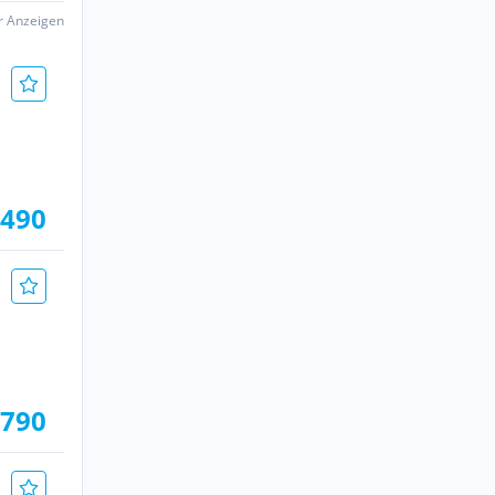
er Anzeigen
.490
.790