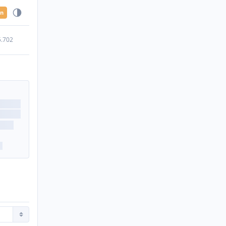
en
5.702