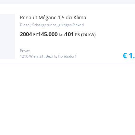
Renault Mégane 1,5 dci Klima
Diesel, Schaltgetriebe, gültiges Pickerl
2004
145.000
101
EZ
km
PS (74 kW)
Privat
€ 1
1210 Wien, 21. Bezirk, Floridsdorf