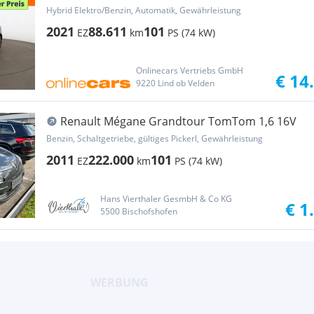
LED HEAD-UP
Hybrid Elektro/Benzin, Automatik, Gewährleistung
2021
88.611
101
EZ
km
PS (74 kW)
Onlinecars Vertriebs GmbH
€ 14
9220 Lind ob Velden
Renault Mégane Grandtour TomTom 1,6 16V
Benzin, Schaltgetriebe, gültiges Pickerl, Gewährleistung
2011
222.000
101
EZ
km
PS (74 kW)
Hans Vierthaler GesmbH & Co KG
€ 1
5500 Bischofshofen