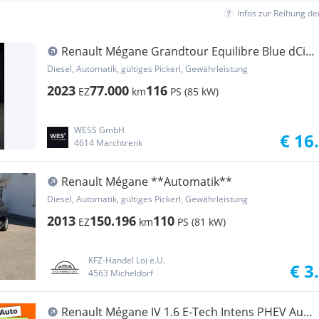
Infos zur Reihung d
Renault Mégane Grandtour Equilibre Blue dCi
115 EDC - E...
Diesel, Automatik, gültiges Pickerl, Gewährleistung
2023
77.000
116
EZ
km
PS (85 kW)
WESS GmbH
€ 16
4614 Marchtrenk
Renault Mégane **Automatik**
Diesel, Automatik, gültiges Pickerl, Gewährleistung
2013
150.196
110
EZ
km
PS (81 kW)
KFZ-Handel Loi e.U.
€ 3
4563 Micheldorf
Renault Mégane IV 1.6 E-Tech Intens PHEV Aut