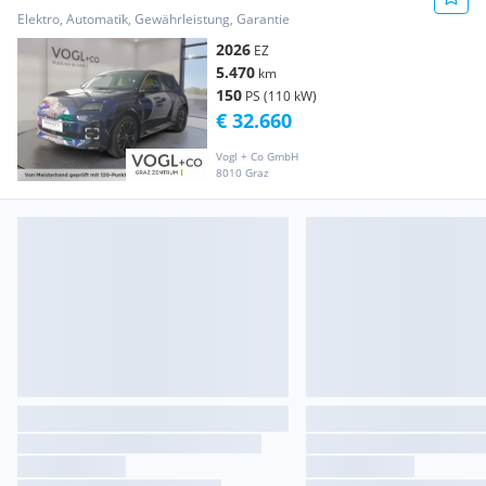
Range Techno
Elektro, Automatik, Gewährleistung, Garantie
2026
EZ
5.470
km
150
PS (110 kW)
€ 32.660
Vogl + Co GmbH
8010 Graz