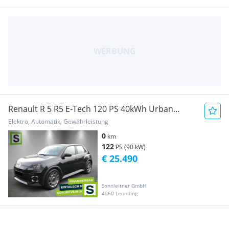
Renault R 5 R5 E-Tech 120 PS 40kWh Urban
Range Evolution
Elektro, Automatik, Gewährleistung
0
km
122
PS (90 kW)
€ 25.490
Sonnleitner GmbH
4060 Leonding