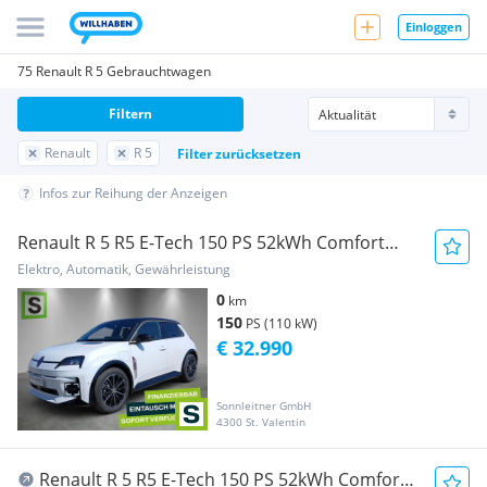
Einloggen
75 Renault R 5 Gebrauchtwagen
Filtern
Renault
R 5
Filter zurücksetzen
Infos zur Reihung der Anzeigen
Renault R 5 R5 E-Tech 150 PS 52kWh Comfort
Range Iconic Five
Elektro, Automatik, Gewährleistung
0
km
150
PS (110 kW)
€ 32.990
Sonnleitner GmbH
4300 St. Valentin
Renault R 5 R5 E-Tech 150 PS 52kWh Comfort