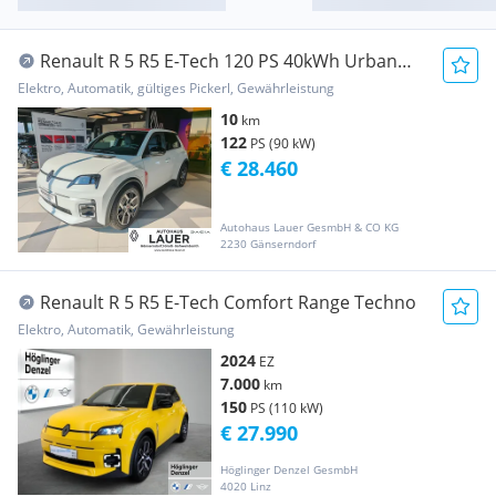
Renault R 5 R5 E-Tech 120 PS 40kWh Urban
Range Techno
Elektro, Automatik, gültiges Pickerl, Gewährleistung
10
km
122
PS (90 kW)
€ 28.460
Autohaus Lauer GesmbH & CO KG
2230 Gänserndorf
Renault R 5 R5 E-Tech Comfort Range Techno
Elektro, Automatik, Gewährleistung
2024
EZ
7.000
km
150
PS (110 kW)
€ 27.990
Höglinger Denzel GesmbH
4020 Linz