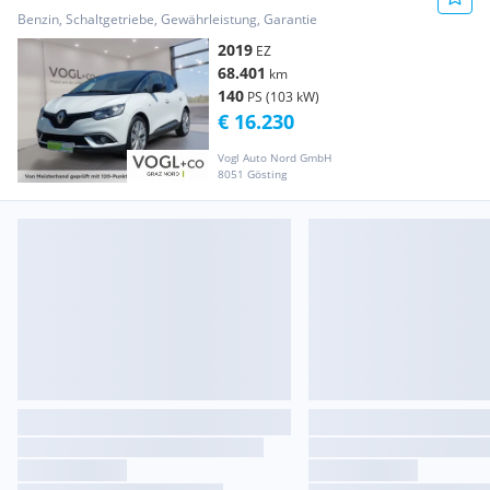
Benzin, Schaltgetriebe, Gewährleistung, Garantie
2019
EZ
68.401
km
140
PS (103 kW)
€ 16.230
Vogl Auto Nord GmbH
8051 Gösting