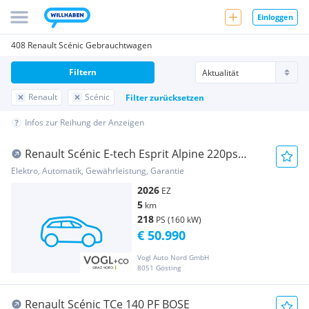
Einloggen
408 Renault Scénic Gebrauchtwagen
Filtern
Renault
Scénic
Filter zurücksetzen
Infos zur Reihung der Anzeigen
Renault Scénic E-tech Esprit Alpine 220ps
87kWh long range
Elektro, Automatik, Gewährleistung, Garantie
2026
EZ
5
km
218
PS (160 kW)
€ 50.990
Vogl Auto Nord GmbH
8051 Gösting
Renault Scénic TCe 140 PF BOSE