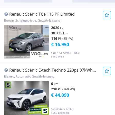
Renault Scénic TCe 115 PF Limited
Benzin, Schaltgetriebe, Gewährleistung
2020
EZ
30.735
km
116
PS (85 kW)
€ 16.950
Vogl + Co GmbH | Weiz
8160 Weiz
Renault Scénic E-tech Techno 220ps 87kWh
long range
Elektro, Automatik, Gewährleistung
0
km
218
PS (160 kW)
€ 44.090
Sonnleitner GmbH
4060 Leonding