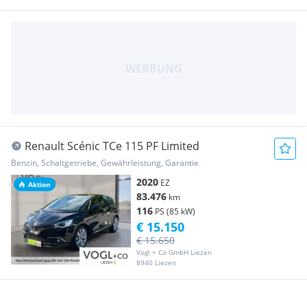
Renault Scénic TCe 115 PF Limited
Benzin, Schaltgetriebe, Gewährleistung, Garantie
2020
EZ
Aktion
83.476
km
116
PS (85 kW)
€ 15.150
€ 15.650
Vogl + Co GmbH Liezen
8940 Liezen