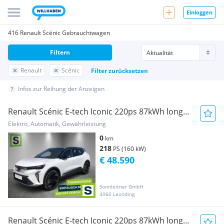
Einloggen
416 Renault Scénic Gebrauchtwagen
Filtern
Renault
Scénic
Filter zurücksetzen
Infos zur Reihung der Anzeigen
Renault Scénic E-tech Iconic 220ps 87kWh long
range
Elektro, Automatik, Gewährleistung
0
km
218
PS (160 kW)
€ 48.590
Sonnleitner GmbH
4060 Leonding
Renault Scénic E-tech Iconic 220ps 87kWh long