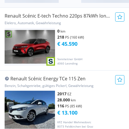
Renault Scénic E-tech Techno 220ps 87kWh long
range
Elektro, Automatik, Gewährleistung
0
km
218
PS (160 kW)
€ 45.590
Sonnleitner GmbH
4060 Leonding
Renault Scénic Energy TCe 115 Zen
Benzin, Schaltgetriebe, gültiges Pickerl, Gewährleistung
2017
EZ
28.000
km
116
PS (85 kW)
€ 13.100
KFZ Handel Mehmedovic
8073 Feldkirchen bei Graz