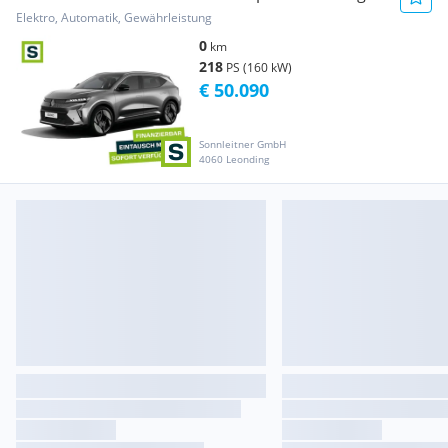
range
Elektro, Automatik, Gewährleistung
0
km
218
PS (160 kW)
€ 50.090
Sonnleitner GmbH
4060 Leonding