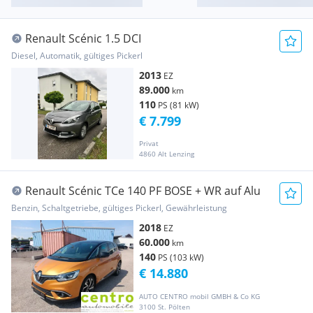
Renault Scénic 1.5 DCI
Diesel, Automatik, gültiges Pickerl
2013
EZ
89.000
km
110
PS (81 kW)
€ 7.799
Privat
4860 Alt Lenzing
Renault Scénic TCe 140 PF BOSE + WR auf Alu
Benzin, Schaltgetriebe, gültiges Pickerl, Gewährleistung
2018
EZ
60.000
km
140
PS (103 kW)
€ 14.880
AUTO CENTRO mobil GMBH & Co KG
3100 St. Pölten