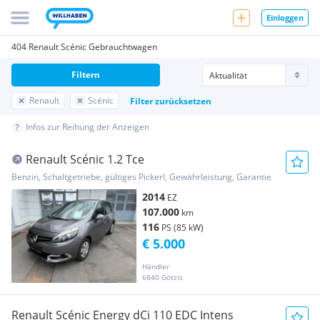
Einloggen
404 Renault Scénic Gebrauchtwagen
Filtern
Renault
Scénic
Filter zurücksetzen
Infos zur Reihung der Anzeigen
Renault Scénic 1.2 Tce
Benzin, Schaltgetriebe, gültiges Pickerl, Gewährleistung, Garantie
2014
EZ
107.000
km
116
PS (85 kW)
€ 5.000
Händler
6840 Götzis
Renault Scénic Energy dCi 110 EDC Intens