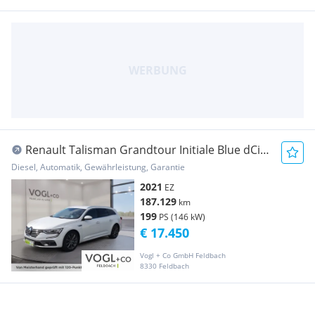
Renault Talisman Grandtour Initiale Blue dCi
200 EDC
Diesel, Automatik, Gewährleistung, Garantie
2021
EZ
187.129
km
199
PS (146 kW)
€ 17.450
Vogl + Co GmbH Feldbach
8330 Feldbach