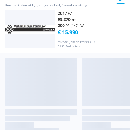
TCE 20...
Benzin, Automatik, gültiges Pickerl, Gewährleistung
2017
EZ
99.270
km
200
PS (147 kW)
€ 15.990
Michael Johann Pfeifer e.U.
8152 Stallhofen