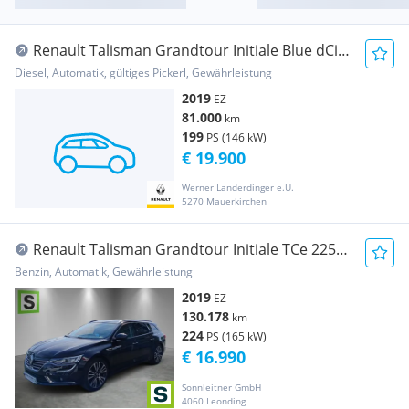
Renault Talisman Grandtour Initiale Blue dCi
200 EDC
Diesel, Automatik, gültiges Pickerl, Gewährleistung
2019
EZ
81.000
km
199
PS (146 kW)
€ 19.900
Werner Landerdinger e.U.
5270 Mauerkirchen
Renault Talisman Grandtour Initiale TCe 225
EDC PF
Benzin, Automatik, Gewährleistung
2019
EZ
130.178
km
224
PS (165 kW)
€ 16.990
Sonnleitner GmbH
4060 Leonding