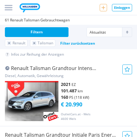
Einloggen
61 Renault Talisman Gebrauchtwagen
Filtern
Renault
Talisman
Filter zurücksetzen
Infos zur Reihung der Anzeigen
Renault Talisman Grandtour Intens
RFK+MASSAGE+NAV+SITZL
Diesel, Automatik, Gewährleistung
2021
EZ
101.487
km
160
PS (118 kW)
€ 20.990
OutletCars.at - Wels
4600 Wels
Renault Talisman Grandtour Initiale Paris Energy