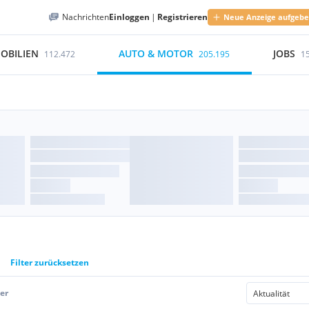
Nachrichten
Einloggen
|
Registrieren
Neue Anzeige aufgeb
OBILIEN
AUTO & MOTOR
JOBS
112.472
205.195
1
Filter zurücksetzen
er