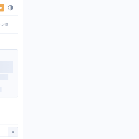
en
5.540