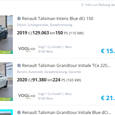
Infos zur Reihung d
Renault Talisman Intens Blue dCi 150
Diesel, Schaltgetriebe, Gewährleistung
2019
129.063
150
EZ
km
PS (110 kW)
Vogl + Co GmbH | Weiz
€ 15
8160 Weiz
Renault Talisman Grandtour Initiale TCe 225
EDC PF
Benzin, Automatik, Gewährleistung, Garantie
2020
91.380
224
EZ
km
PS (165 kW)
Vogl + Co GmbH | Weiz
€ 21
8160 Weiz
Renault Talisman Grandtour Initiale Blue dCi