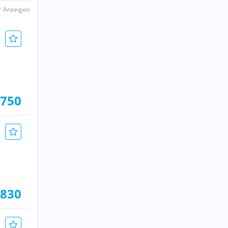
er Anzeigen
.750
.830