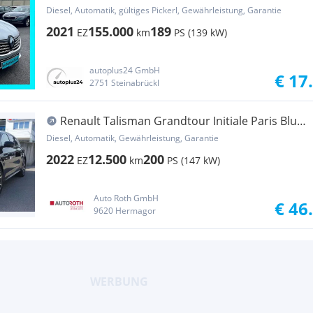
190 EDC
Diesel, Automatik, gültiges Pickerl, Gewährleistung, Garantie
2021
155.000
189
EZ
km
PS (139 kW)
autoplus24 GmbH
€ 17
2751 Steinabrückl
Renault Talisman Grandtour Initiale Paris Blue
dCi 190
Diesel, Automatik, Gewährleistung, Garantie
2022
12.500
200
EZ
km
PS (147 kW)
Auto Roth GmbH
€ 46
9620 Hermagor