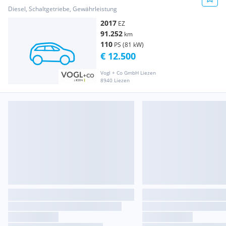
Energy dCi 110
Diesel, Schaltgetriebe, Gewährleistung
2017
EZ
91.252
km
110
PS (81 kW)
€ 12.500
Vogl + Co GmbH Liezen
8940 Liezen