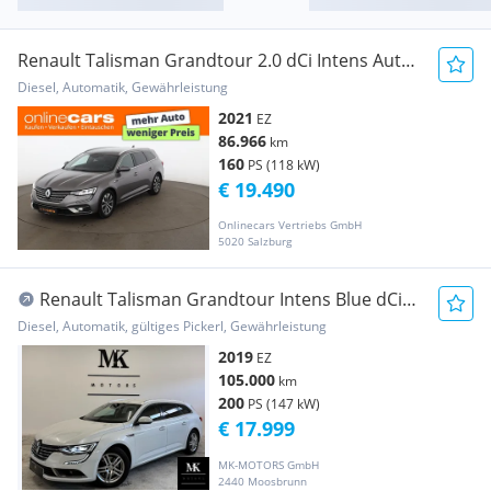
Renault Talisman Grandtour 2.0 dCi Intens Aut
LED NAVI
Diesel, Automatik, Gewährleistung
2021
EZ
86.966
km
160
PS (118 kW)
€ 19.490
Onlinecars Vertriebs GmbH
5020 Salzburg
Renault Talisman Grandtour Intens Blue dCi
200 EDC
Diesel, Automatik, gültiges Pickerl, Gewährleistung
2019
EZ
105.000
km
200
PS (147 kW)
€ 17.999
MK-MOTORS GmbH
2440 Moosbrunn