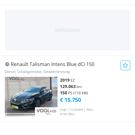
Renault Talisman Intens Blue dCi 150
Diesel, Schaltgetriebe, Gewährleistung
2019
EZ
129.063
km
150
PS (110 kW)
€ 15.750
Vogl + Co GmbH | Weiz
8160 Weiz