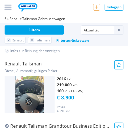
Einloggen
64 Renault Talisman Gebrauchtwagen
Filtern
Renault
Talisman
Filter zurücksetzen
Infos zur Reihung der Anzeigen
Renault Talisman
Diesel, Automatik, gültiges Pickerl
2016
EZ
219.000
km
160
PS (118 kW)
€ 8.900
Privat
4020 Linz
Renault Talisman Grandtour Business Edition