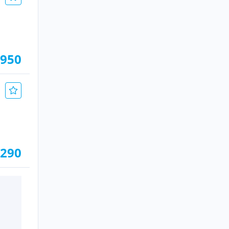
.950
.290