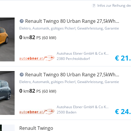
Infos zur Reihung d
Renault Twingo 80 Urban Range 27,5kWh
Evolution
Elektro, Automatik, gültiges Pickerl, Gewährleistung, Garantie
0
82
km
PS (60 kW)
Autohaus Ebner GmbH & Co KG Group
€ 21
2380 Perchtoldsdorf
Renault Twingo 80 Urban Range 27,5kWh
Techno
Elektro, Automatik, gültiges Pickerl, Gewährleistung, Garantie
0
82
km
PS (60 kW)
Autohaus Ebner GmbH & Co KG Group
€ 24
2500 Baden
Renault Twingo