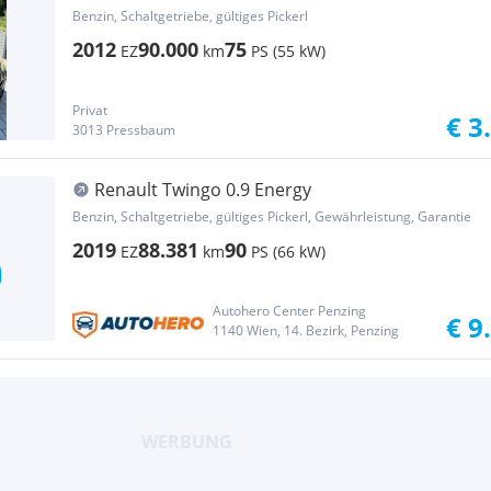
Benzin, Schaltgetriebe, gültiges Pickerl
2012
90.000
75
EZ
km
PS (55 kW)
Privat
€ 3
3013 Pressbaum
Renault Twingo 0.9 Energy
Benzin, Schaltgetriebe, gültiges Pickerl, Gewährleistung, Garantie
2019
88.381
90
EZ
km
PS (66 kW)
Autohero Center Penzing
€ 9
1140 Wien, 14. Bezirk, Penzing