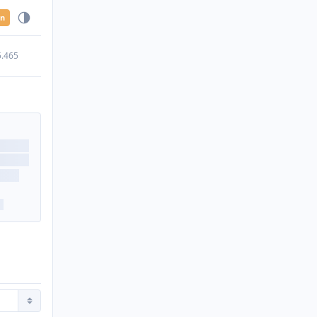
en
5.465