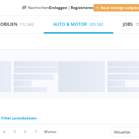
Nachrichten
Einloggen
|
Registrieren
Neue Anzeige aufgeb
OBILIEN
AUTO & MOTOR
JOBS
112.342
205.582
1
Filter zurücksetzen
4
5
6
7
Weiter