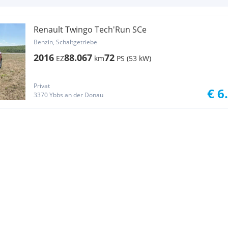
Renault Twingo Tech'Run SCe
Benzin, Schaltgetriebe
2016
88.067
72
EZ
km
PS (53 kW)
Privat
€ 6
3370 Ybbs an der Donau