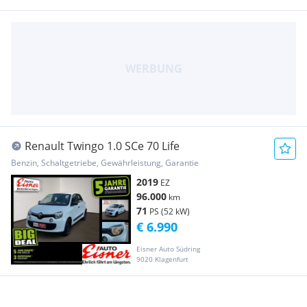
Renault Twingo 1.0 SCe 70 Life
Benzin, Schaltgetriebe, Gewährleistung, Garantie
2019
EZ
96.000
km
71
PS (52 kW)
€ 6.990
Eisner Auto Südring
9020 Klagenfurt