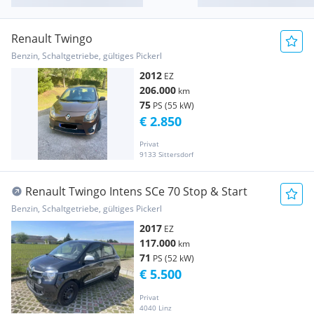
Renault Twingo
Benzin, Schaltgetriebe, gültiges Pickerl
2012
EZ
206.000
km
75
PS (55 kW)
€ 2.850
Privat
9133 Sittersdorf
Renault Twingo Intens SCe 70 Stop & Start
Benzin, Schaltgetriebe, gültiges Pickerl
2017
EZ
117.000
km
71
PS (52 kW)
€ 5.500
Privat
4040 Linz