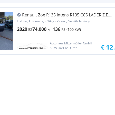
Renault Zoe R135 Intens R135 CCS LADER Z.E.
50 (Miet-B...
Elektro, Automatik, gültiges Pickerl, Gewährleistung
2020
74.000
136
EZ
km
PS (100 kW)
Autohaus Mittermüller GmbH
€ 12
8075 Hart bei Graz