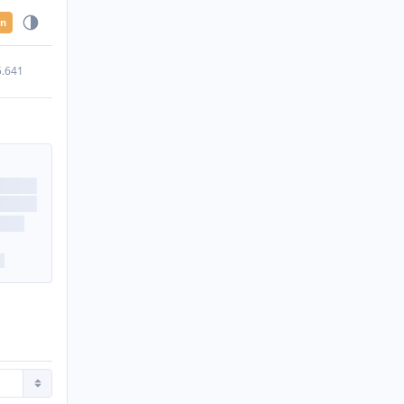
en
5.641