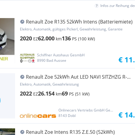
Infos zur Reihung d
Renault Zoe R135 52kWh Intens (Batteriemiete)
Elektro, Automatik, gültiges Pickerl, Gewährleistung, Garantie
2020
62.000
136
EZ
km
PS (100 kW)
Schiffner Autohaus GesmbH
€ 11
8990 Bad Aussee
Renault Zoe 52kWh Aut LED NAVI SITZHZG R-
CAM TEMPOMAT
Elektro, Automatik, Gewährleistung
2022
26.154
69
EZ
km
PS (51 kW)
Onlinecars Vertriebs GmbH Gebrauchtwagen-Outlet  Werkstätte  Spenglerei  Lackiererei
€ 14
8143 Dobl
Renault Zoe Intens R135 Z.E.50 (52kWh)