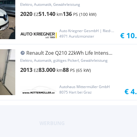
Elektro, Automatik, Gewährleistung
2020
51.140
136
EZ
km
PS (100 kW)
Auto Kriegner GesmbH | Ried-Aurolzmünster
€ 10
4971 Aurolzmünster
Renault Zoe Q210 22kWh Life Intens
(Batteriemiete KFZ ...
Elektro, Automatik, gültiges Pickerl, Gewährleistung
2013
83.000
88
EZ
km
PS (65 kW)
Autohaus Mittermüller GmbH
€ 4
8075 Hart bei Graz