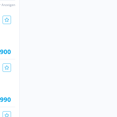
er Anzeigen
.900
.990