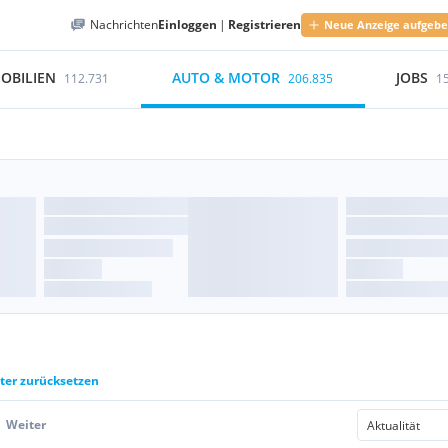
Nachrichten
Einloggen
|
Registrieren
Neue Anzeige aufgeb
OBILIEN
AUTO & MOTOR
JOBS
112.731
206.835
1
lter zurücksetzen
Weiter