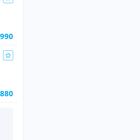
.990
.880