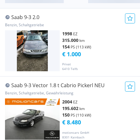
Saab 9-3 2.0
Benzin, Schaltgetriebe
1998
EZ
315.000
km
154
PS (113 kW)
€ 1.000
Privat
6410 Telfs
Saab 9-3 Vector 1.8 t Cabrio Pickerl NEU
Benzin, Schaltgetriebe, Gewährleistung
2004
EZ
195.602
km
150
PS (110 kW)
€ 8.480
motioncars GmbH
8301 Kainbach