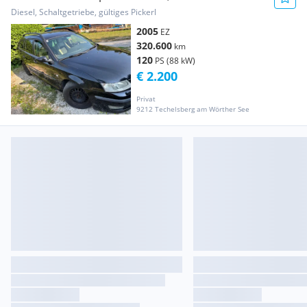
Diesel, Schaltgetriebe, gültiges Pickerl
2005
EZ
320.600
km
120
PS (88 kW)
€ 2.200
Privat
9212 Techelsberg am Wörther See