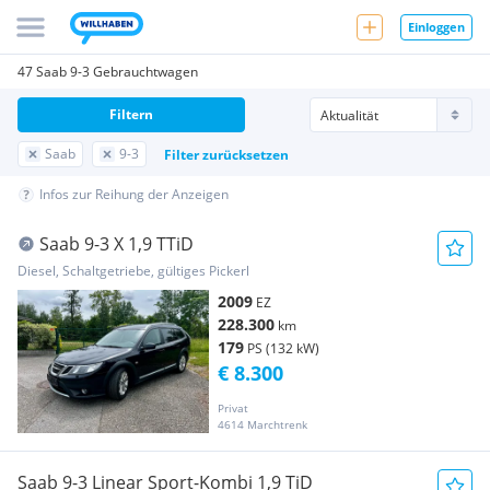
Einloggen
47 Saab 9-3 Gebrauchtwagen
Filtern
Saab
9-3
Filter zurücksetzen
Infos zur Reihung der Anzeigen
Saab 9-3 X 1,9 TTiD
Diesel, Schaltgetriebe, gültiges Pickerl
2009
EZ
228.300
km
179
PS (132 kW)
€ 8.300
Privat
4614 Marchtrenk
Saab 9-3 Linear Sport-Kombi 1,9 TiD