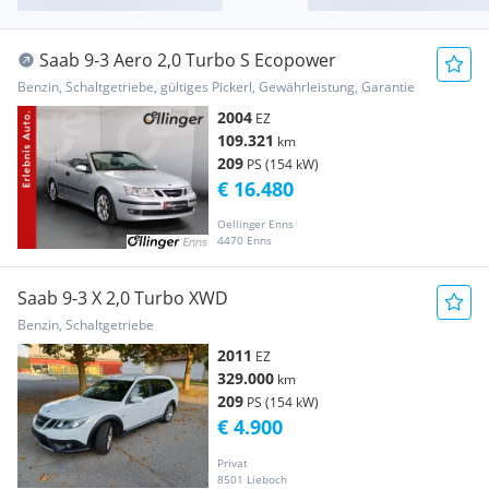
Saab 9-3 Aero 2,0 Turbo S Ecopower
Benzin, Schaltgetriebe, gültiges Pickerl, Gewährleistung, Garantie
2004
EZ
109.321
km
209
PS (154 kW)
€ 16.480
Oellinger Enns
4470 Enns
Saab 9-3 X 2,0 Turbo XWD
Benzin, Schaltgetriebe
2011
EZ
329.000
km
209
PS (154 kW)
€ 4.900
Privat
8501 Lieboch