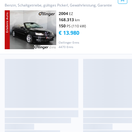
Benzin, Schaltgetriebe, gültiges Pickerl, Gewährleistung, Garantie
2004
EZ
168.313
km
150
PS (110 kW)
€ 13.980
Oellinger Enns
4470 Enns