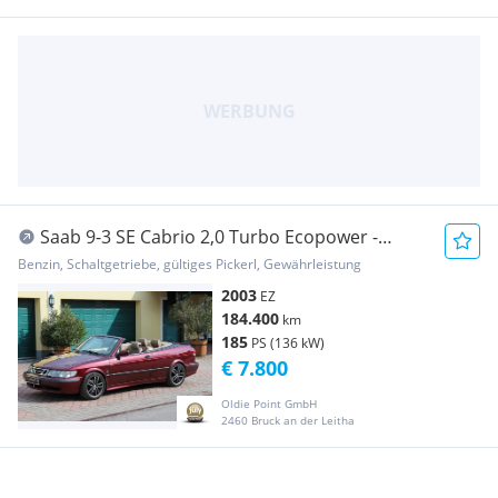
Saab 9-3 SE Cabrio 2,0 Turbo Ecopower -
optimaler Ei...
Benzin, Schaltgetriebe, gültiges Pickerl, Gewährleistung
2003
EZ
184.400
km
185
PS (136 kW)
€ 7.800
Oldie Point GmbH
2460 Bruck an der Leitha