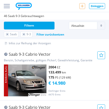
Einloggen
46 Saab 9-3 Gebrauchtwagen
Filtern
Saab
9-3
Filter zurücksetzen
Infos zur Reihung der Anzeigen
Saab 9-3 Cabrio Vector
Benzin, Schaltgetriebe, gültiges Pickerl, Gewährleistung, Garantie
2004
EZ
133.499
km
175
PS (129 kW)
€ 14.980
Oellinger Enns
4470 Enns
Saab 9-3 Cabrio Vector