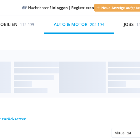
Nachrichten
Einloggen
|
Registrieren
Neue Anzeige aufgeb
OBILIEN
AUTO & MOTOR
JOBS
112.499
205.194
1
er zurücksetzen