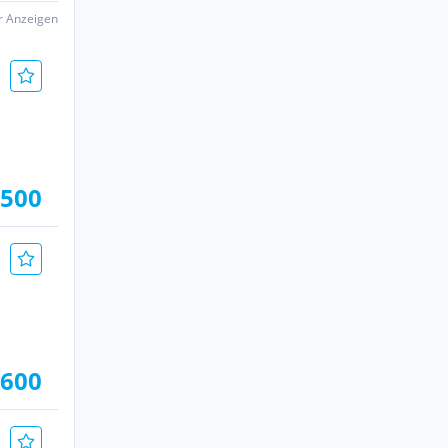
er Anzeigen
.500
.600