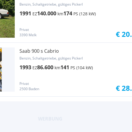
Benzin, Schaltgetriebe, gültiges Pickerl
1991
140.000
174
EZ
km
PS (128 kW)
Privat
€ 20
3390 Melk
Saab 900 s Cabrio
Benzin, Schaltgetriebe, gültiges Pickerl
1993
86.600
141
EZ
km
PS (104 kW)
Privat
€ 28
2500 Baden