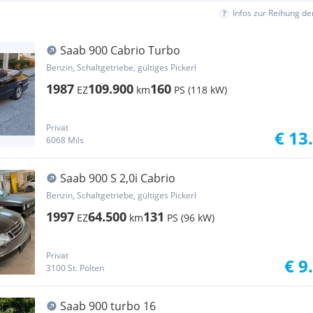
Infos zur Reihung d
Saab 900 Cabrio Turbo
Benzin, Schaltgetriebe, gültiges Pickerl
1987
109.900
160
EZ
km
PS (118 kW)
Privat
€ 13
6068 Mils
Saab 900 S 2,0i Cabrio
Benzin, Schaltgetriebe, gültiges Pickerl
1997
64.500
131
EZ
km
PS (96 kW)
Privat
€ 9
3100 St. Pölten
Saab 900 turbo 16