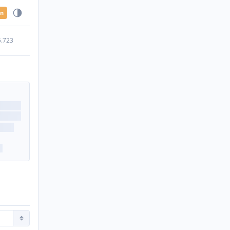
en
5.723