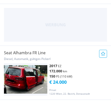
Seat Alhambra FR Line
Diesel, Automatik, gültiges Pickerl
2017
EZ
172.000
km
150
PS (110 kW)
€ 24.000
Privat
1220 Wien, 22. Bezirk, Donaustadt