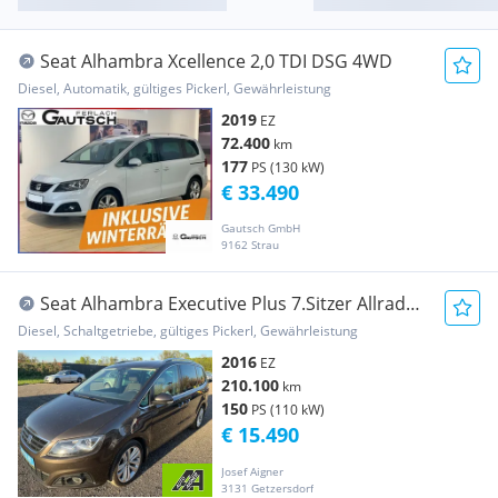
Seat Alhambra Xcellence 2,0 TDI DSG 4WD
Diesel, Automatik, gültiges Pickerl, Gewährleistung
2019
EZ
72.400
km
177
PS (130 kW)
€ 33.490
Gautsch GmbH
9162 Strau
Seat Alhambra Executive Plus 7.Sitzer Allrad
4WD 2,0...
Diesel, Schaltgetriebe, gültiges Pickerl, Gewährleistung
2016
EZ
210.100
km
150
PS (110 kW)
€ 15.490
Josef Aigner
3131 Getzersdorf