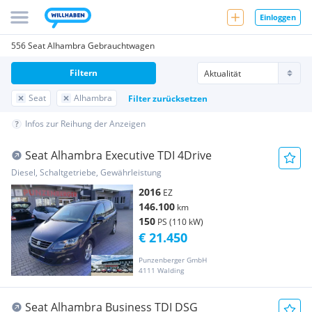
Einloggen
556 Seat Alhambra Gebrauchtwagen
Filtern
Seat
Alhambra
Filter zurücksetzen
Infos zur Reihung der Anzeigen
Seat Alhambra Executive TDI 4Drive
Diesel, Schaltgetriebe, Gewährleistung
2016
EZ
146.100
km
150
PS (110 kW)
€ 21.450
Punzenberger GmbH
4111 Walding
Seat Alhambra Business TDI DSG