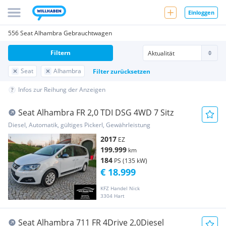
Einloggen
556 Seat Alhambra Gebrauchtwagen
Filtern
Seat
Alhambra
Filter zurücksetzen
Infos zur Reihung der Anzeigen
Seat Alhambra FR 2,0 TDI DSG 4WD 7 Sitz
Diesel, Automatik, gültiges Pickerl, Gewährleistung
2017
EZ
199.999
km
184
PS (135 kW)
€ 18.999
KFZ Handel Nick
3304 Hart
Seat Alhambra 711 FR 4Drive 2,0Diesel