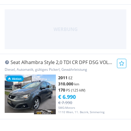
Seat Alhambra Style 2,0 TDI CR DPF DSG VOLL
VOLL VOLL
Diesel, Automatik, gültiges Pickerl, Gewährleistung
2011
EZ
Aktion
310.000
km
170
PS (125 kW)
€ 6.990
€ 7.990
SMG-Motors
1110 Wien, 11. Bezirk, Simmering