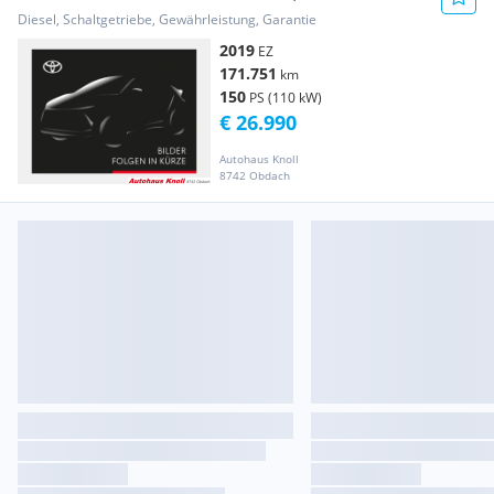
Diesel, Schaltgetriebe, Gewährleistung, Garantie
2019
EZ
171.751
km
150
PS (110 kW)
€ 26.990
Autohaus Knoll
8742 Obdach