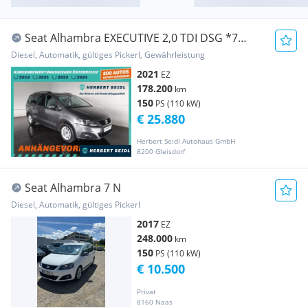
Seat Alhambra EXECUTIVE 2,0 TDI DSG *7
SITZE / SKY /...
Diesel, Automatik, gültiges Pickerl, Gewährleistung
2021
EZ
178.200
km
150
PS (110 kW)
€ 25.880
Herbert Seidl Autohaus GmbH
8200 Gleisdorf
Seat Alhambra 7 N
Diesel, Automatik, gültiges Pickerl
2017
EZ
248.000
km
150
PS (110 kW)
€ 10.500
Privat
8160 Naas