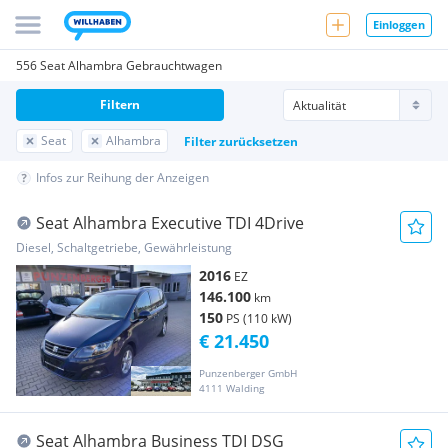
Einloggen
556 Seat Alhambra Gebrauchtwagen
Filtern
Seat
Alhambra
Filter zurücksetzen
Infos zur Reihung der Anzeigen
Seat Alhambra Executive TDI 4Drive
Diesel, Schaltgetriebe, Gewährleistung
2016
EZ
146.100
km
150
PS (110 kW)
€ 21.450
Punzenberger GmbH
4111 Walding
Seat Alhambra Business TDI DSG