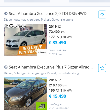
Seat Alhambra Xcellence 2,0 TDI DSG 4WD
Diesel, Automatik, gültiges Pickerl, Gewährleistung
2019
EZ
72.400
km
177
PS (130 kW)
€ 33.490
Gautsch GmbH
9162 Strau
Seat Alhambra Executive Plus 7.Sitzer Allrad
4WD 2,0...
Diesel, Schaltgetriebe, gültiges Pickerl, Gewährleistung
2016
EZ
210.100
km
150
PS (110 kW)
€ 15.490
Josef Aigner
3131 Getzersdorf