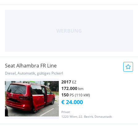
Seat Alhambra FR Line
Diesel, Automatik, gültiges Pickerl
2017
EZ
172.000
km
150
PS (110 kW)
€ 24.000
Privat
1220 Wien, 22. Bezirk, Donaustadt