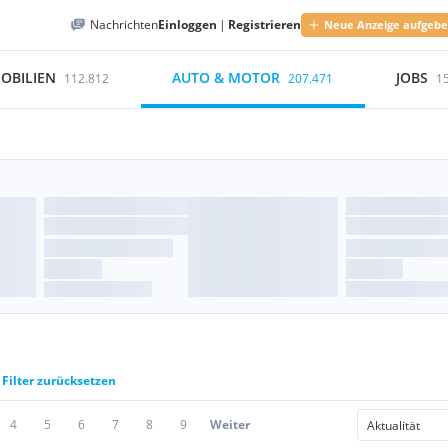
Nachrichten
Einloggen
|
Registrieren
Neue Anzeige aufgeb
OBILIEN
AUTO & MOTOR
JOBS
112.812
207.471
1
Filter zurücksetzen
4
5
6
7
8
9
Weiter