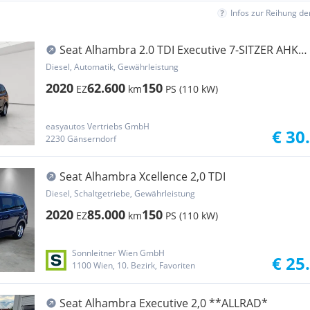
Infos zur Reihung d
Seat Alhambra 2.0 TDI Executive 7-SITZER AHK
ABSTAND...
Diesel, Automatik, Gewährleistung
2020
62.600
150
EZ
km
PS (110 kW)
easyautos Vertriebs GmbH
€ 30
2230 Gänserndorf
Seat Alhambra Xcellence 2,0 TDI
Diesel, Schaltgetriebe, Gewährleistung
2020
85.000
150
EZ
km
PS (110 kW)
Sonnleitner Wien GmbH
€ 25
1100 Wien, 10. Bezirk, Favoriten
Seat Alhambra Executive 2,0 **ALLRAD*