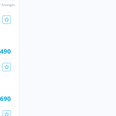
er Anzeigen
.490
.690