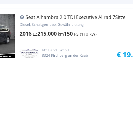
Seat Alhambra 2.0 TDI Executive Allrad 7Sitze
Diesel, Schaltgetriebe, Gewährleistung
2016
215.000
150
EZ
km
PS (110 kW)
Kfz Liendl GmbH
€ 19
8324 Kirchberg an der Raab