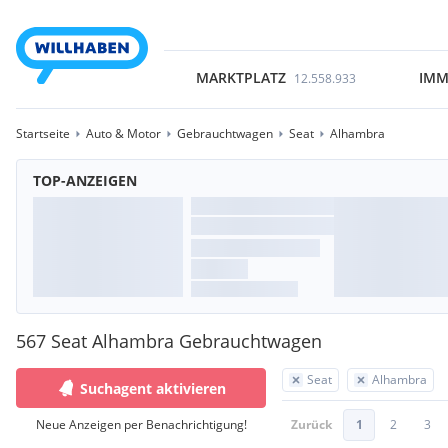
MARKTPLATZ
IMM
12.558.933
Startseite
Auto & Motor
Gebrauchtwagen
Seat
Alhambra
TOP-ANZEIGEN
567 Seat Alhambra Gebrauchtwagen
Seat
Alhambra
Suchagent aktivieren
Neue Anzeigen per Benachrichtigung!
Zurück
1
2
3