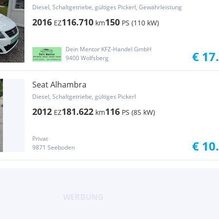
Diesel, Schaltgetriebe, gültiges Pickerl, Gewährleistung
2016
116.710
150
EZ
km
PS (110 kW)
Dein Mentor KFZ-Handel GmbH
€ 17
9400 Wolfsberg
Seat Alhambra
Diesel, Schaltgetriebe, gültiges Pickerl
2012
181.622
116
EZ
km
PS (85 kW)
Privat
€ 10
9871 Seeboden