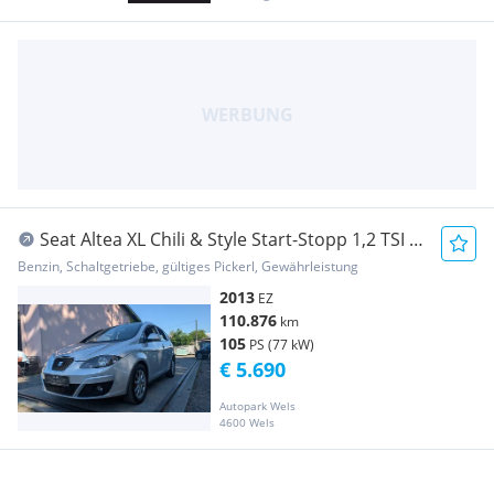
Seat Altea XL Chili & Style Start-Stopp 1,2 TSI in
T...
Benzin, Schaltgetriebe, gültiges Pickerl, Gewährleistung
2013
EZ
110.876
km
105
PS (77 kW)
€ 5.690
Autopark Wels
4600 Wels