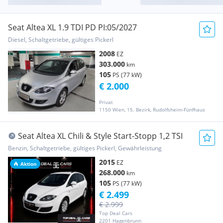
Seat Altea XL 1.9 TDI PD PI:05/2027
Diesel, Schaltgetriebe, gültiges Pickerl
2008
EZ
303.000
km
105
PS (77 kW)
€ 2.000
Privat
1150 Wien, 15. Bezirk, Rudolfsheim-Fünfhaus
Seat Altea XL Chili & Style Start-Stopp 1,2 TSI
Benzin, Schaltgetriebe, gültiges Pickerl, Gewährleistung
2015
EZ
Aktion
268.000
km
105
PS (77 kW)
€ 2.499
€ 2.999
Top Deal Cars
2201 Hagenbrunn