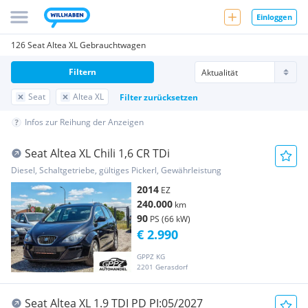
Einloggen
126 Seat Altea XL Gebrauchtwagen
Filtern
Seat
Altea XL
Filter zurücksetzen
Infos zur Reihung der Anzeigen
Seat Altea XL Chili 1,6 CR TDi
Diesel, Schaltgetriebe, gültiges Pickerl, Gewährleistung
2014
EZ
240.000
km
90
PS (66 kW)
€ 2.990
GPPZ KG
2201 Gerasdorf
Seat Altea XL 1.9 TDI PD PI:05/2027