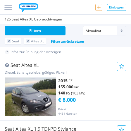
Einloggen
126 Seat Altea XL Gebrauchtwagen
Filtern
Seat
Altea XL
Filter zurücksetzen
Infos zur Reihung der Anzeigen
Seat Altea XL
Diesel, Schaltgetriebe, gültiges Pickerl
2015
EZ
155.000
km
140
PS (103 kW)
€ 8.000
Privat
4451 Garsten
Seat Altea XL 1,9 TDI-PD Stylance