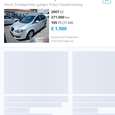
Diesel, Schaltgetriebe, gültiges Pickerl, Gewährleistung
2007
EZ
271.000
km
105
PS (77 kW)
€ 1.900
Autohandel Nedeljkov
2542 Kottingbrunn