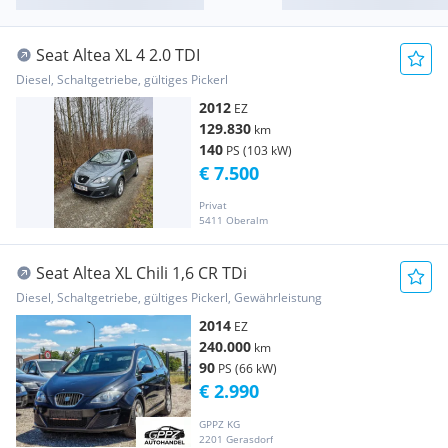
Seat Altea XL 4 2.0 TDI
Diesel, Schaltgetriebe, gültiges Pickerl
2012
EZ
129.830
km
140
PS (103 kW)
€ 7.500
Privat
5411 Oberalm
Seat Altea XL Chili 1,6 CR TDi
Diesel, Schaltgetriebe, gültiges Pickerl, Gewährleistung
2014
EZ
240.000
km
90
PS (66 kW)
€ 2.990
GPPZ KG
2201 Gerasdorf