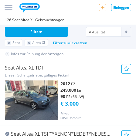
Einloggen
126 Seat Altea XL Gebrauchtwagen
Filtern
Seat
Altea XL
Filter zurücksetzen
Infos zur Reihung der Anzeigen
Seat Altea XL TDI
Diesel, Schaltgetriebe, gültiges Pickerl
2012
EZ
249.000
km
90
PS (66 kW)
€ 3.000
Privat
6850 Dornbirn
Seat Altea XL TSI **XENON*LEDER*NEUES