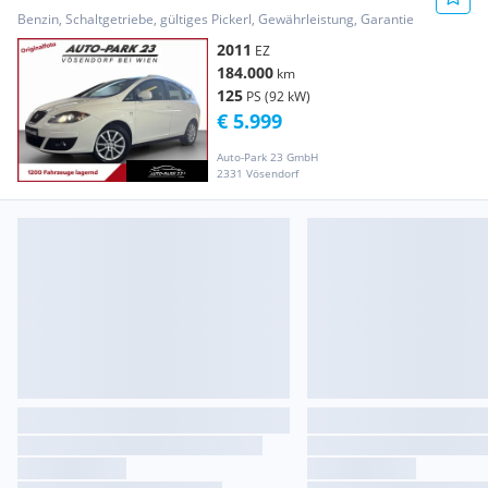
PICKERL 10/2027
Benzin, Schaltgetriebe, gültiges Pickerl, Gewährleistung, Garantie
2011
EZ
184.000
km
125
PS (92 kW)
€ 5.999
Auto-Park 23 GmbH
2331 Vösendorf