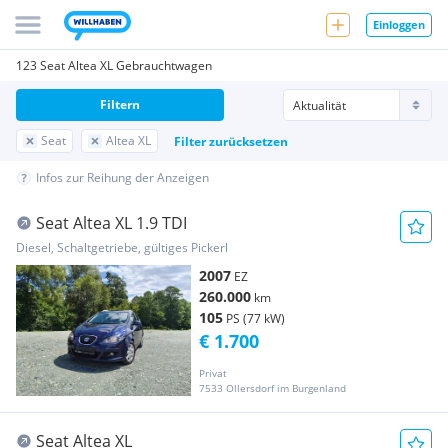
Einloggen
123 Seat Altea XL Gebrauchtwagen
Filtern
Seat
Altea XL
Filter zurücksetzen
Infos zur Reihung der Anzeigen
Seat Altea XL 1.9 TDI
Diesel, Schaltgetriebe, gültiges Pickerl
2007
EZ
260.000
km
105
PS (77 kW)
€ 1.700
Privat
7533 Ollersdorf im Burgenland
Seat Altea XL