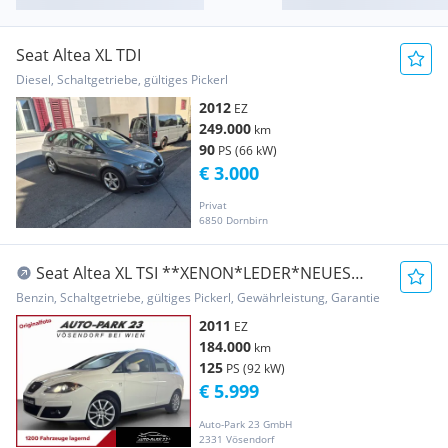
Seat Altea XL TDI
Diesel, Schaltgetriebe, gültiges Pickerl
2012
EZ
249.000
km
90
PS (66 kW)
€ 3.000
Privat
6850 Dornbirn
Seat Altea XL TSI **XENON*LEDER*NEUES
PICKERL 10/2027
Benzin, Schaltgetriebe, gültiges Pickerl, Gewährleistung, Garantie
2011
EZ
184.000
km
125
PS (92 kW)
€ 5.999
Auto-Park 23 GmbH
2331 Vösendorf