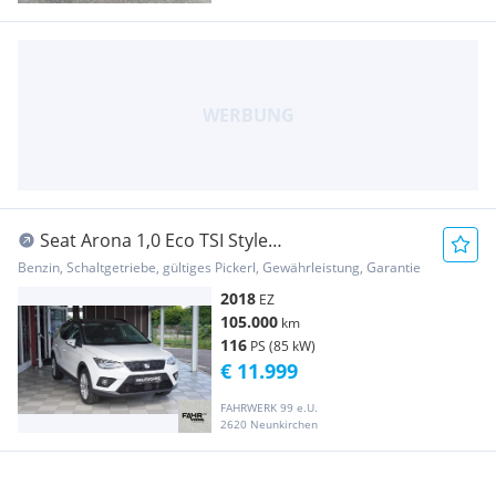
Seat Arona 1,0 Eco TSI Style
//TOPZUSTAND//PICKERL//...
Benzin, Schaltgetriebe, gültiges Pickerl, Gewährleistung, Garantie
2018
EZ
105.000
km
116
PS (85 kW)
€ 11.999
FAHRWERK 99 e.U.
2620 Neunkirchen