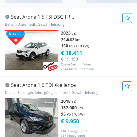
Seat Arona 1.5 TSI DSG FR
LED+NAVI+Sportp.+Virtual+PD
Benzin, Automatik, Gewährleistung
2023
EZ
Aktion
74.637
km
150
PS (110 kW)
€ 18.411
€ 19.490
OutletCars.at - Wien
2344 Maria Enzersdorf
Seat Arona 1,6 TDI Xcellence
Diesel, Schaltgetriebe, gültiges Pickerl, Gewährleistung
2018
EZ
157.000
km
95
PS (70 kW)
€ 9.950
G&G Garage GmbH
7571 Rudersdorf