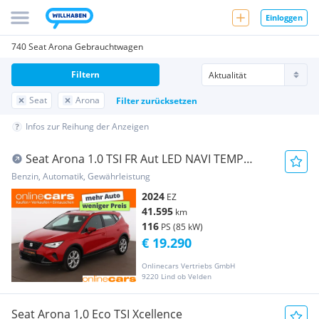
Einloggen
740 Seat Arona Gebrauchtwagen
Filtern
Seat
Arona
Filter zurücksetzen
Infos zur Reihung der Anzeigen
Seat Arona 1.0 TSI FR Aut LED NAVI TEMP
LANE-ASSIST
Benzin, Automatik, Gewährleistung
2024
EZ
41.595
km
116
PS (85 kW)
€ 19.290
Onlinecars Vertriebs GmbH
9220 Lind ob Velden
Seat Arona 1,0 Eco TSI Xcellence