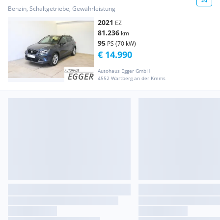
Benzin, Schaltgetriebe, Gewährleistung
2021
EZ
81.236
km
95
PS (70 kW)
€ 14.990
Autohaus Egger GmbH
4552 Wartberg an der Krems