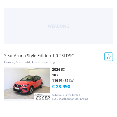
Seat Arona Style Edition 1.0 TSI DSG
Benzin, Automatik, Gewährleistung
2026
EZ
10
km
116
PS (85 kW)
€ 28.990
Autohaus Egger GmbH
4552 Wartberg an der Krems