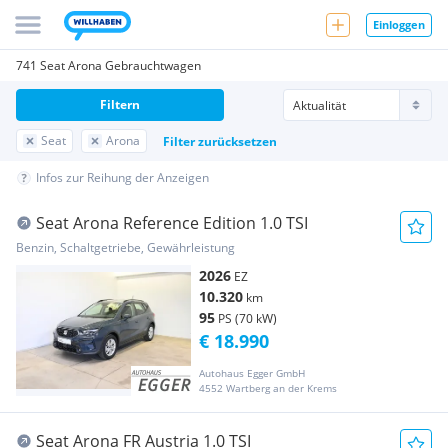
Einloggen
741 Seat Arona Gebrauchtwagen
Filtern
Seat
Arona
Filter zurücksetzen
Infos zur Reihung der Anzeigen
Seat Arona Reference Edition 1.0 TSI
Benzin, Schaltgetriebe, Gewährleistung
2026
EZ
10.320
km
95
PS (70 kW)
€ 18.990
Autohaus Egger GmbH
4552 Wartberg an der Krems
Seat Arona FR Austria 1.0 TSI