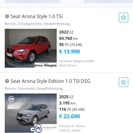
Seat Arona Style 1.0 TSI
Benzin, Schaltgetriebe, Gewährleistung
2022
EZ
84.760
km
95
PS (70 kW)
€ 13.990
Autohaus Wiegele GmbH
9500 Villach
Seat Arona Style Edition 1.0 TSI DSG
Benzin, Automatik, Gewährleistung
2025
EZ
3.195
km
116
PS (85 kW)
€ 22.690
Porsche St. Pölten
3100 St. Pölten