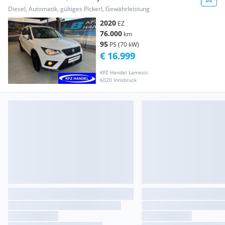
Diesel, Automatik, gültiges Pickerl, Gewährleistung
2020
EZ
76.000
km
95
PS (70 kW)
€ 16.999
KFZ Handel Lamesic
6020 Innsbruck