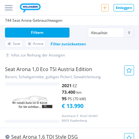
Einloggen
744 Seat Arona Gebrauchtwagen
Filtern
Seat
Arona
Filter zurücksetzen
Infos zur Reihung der Anzeigen
Seat Arona 1,0 Eco TSI Austria Edition
Benzin, Schaltgetriebe, gültiges Pickerl, Gewährleistung
2021
EZ
73.400
km
95
PS (70 kW)
€ 13.990
Autohaus F. Knoll GmbH
8605 Kapfenberg
Seat Arona 1,6 TDI Style DSG