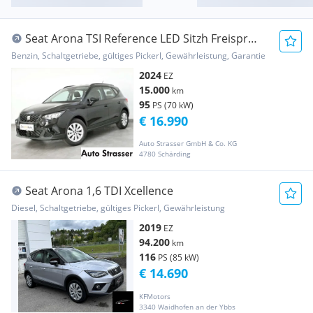
Seat Arona TSI Reference LED Sitzh Freispr
Notruf DA...
Benzin, Schaltgetriebe, gültiges Pickerl, Gewährleistung, Garantie
2024
EZ
15.000
km
95
PS (70 kW)
€ 16.990
Auto Strasser GmbH & Co. KG
4780 Schärding
Seat Arona 1,6 TDI Xcellence
Diesel, Schaltgetriebe, gültiges Pickerl, Gewährleistung
2019
EZ
94.200
km
116
PS (85 kW)
€ 14.690
KFMotors
3340 Waidhofen an der Ybbs