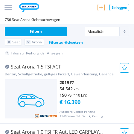
Einloggen
736 Seat Arona Gebrauchtwagen
Filtern
Seat
Arona
Filter zurücksetzen
Infos zur Reihung der Anzeigen
Seat Arona 1.5 TSI ACT
Benzin, Schaltgetriebe, gültiges Pickerl, Gewährleistung, Garantie
2019
EZ
54.542
km
150
PS (110 kW)
€ 16.390
Autohero Center Penzing
1140 Wien, 14. Bezirk, Penzing
Seat Arona 1.0 TSI FR Aut. LED CARPLAY