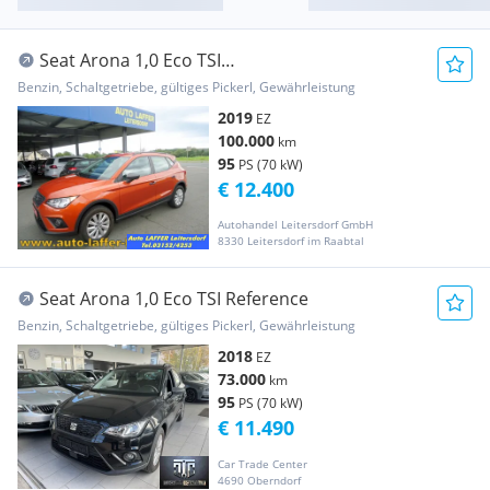
Seat Arona 1,0 Eco TSI
Reference**KLIMA**1.BES**TOP
Benzin, Schaltgetriebe, gültiges Pickerl, Gewährleistung
2019
EZ
100.000
km
95
PS (70 kW)
€ 12.400
Autohandel Leitersdorf GmbH
8330 Leitersdorf im Raabtal
Seat Arona 1,0 Eco TSI Reference
Benzin, Schaltgetriebe, gültiges Pickerl, Gewährleistung
2018
EZ
73.000
km
95
PS (70 kW)
€ 11.490
Car Trade Center
4690 Oberndorf