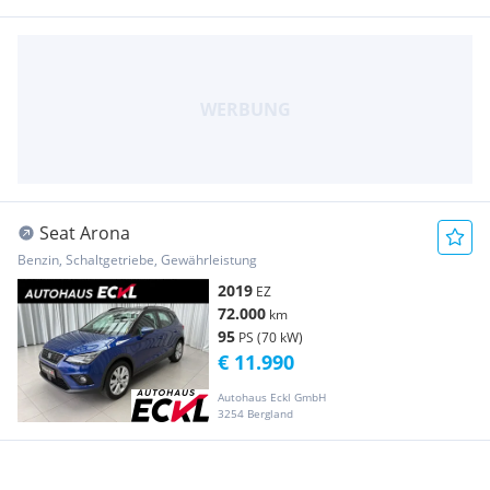
Seat Arona
Benzin, Schaltgetriebe, Gewährleistung
2019
EZ
72.000
km
95
PS (70 kW)
€ 11.990
Autohaus Eckl GmbH
3254 Bergland