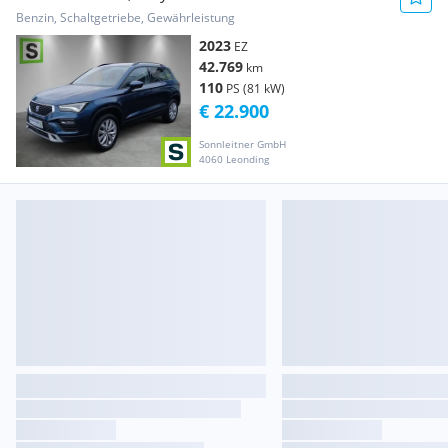
Benzin, Schaltgetriebe, Gewährleistung
2023
EZ
42.769
km
110
PS (81 kW)
€ 22.900
Sonnleitner GmbH
4060 Leonding