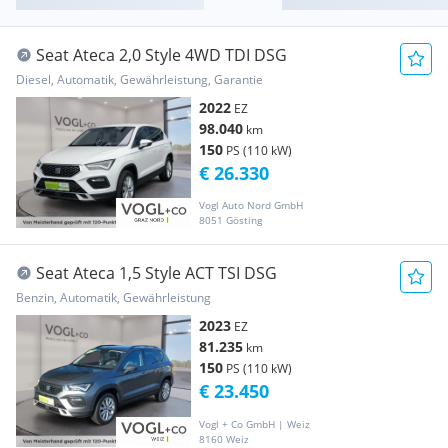
Seat Ateca 2,0 Style 4WD TDI DSG
Diesel, Automatik, Gewährleistung, Garantie
2022
EZ
98.040
km
150
PS (110 kW)
€ 26.330
Vogl Auto Nord GmbH
8051 Gösting
Seat Ateca 1,5 Style ACT TSI DSG
Benzin, Automatik, Gewährleistung
2023
EZ
81.235
km
150
PS (110 kW)
€ 23.450
Vogl + Co GmbH | Weiz
8160 Weiz