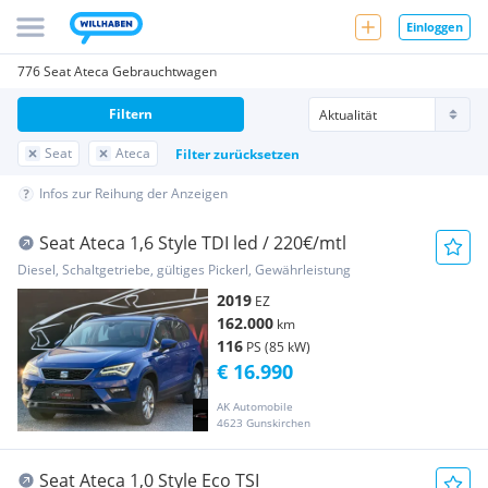
Einloggen
776 Seat Ateca Gebrauchtwagen
Filtern
Seat
Ateca
Filter zurücksetzen
Infos zur Reihung der Anzeigen
Seat Ateca 1,6 Style TDI led / 220€/mtl
Diesel, Schaltgetriebe, gültiges Pickerl, Gewährleistung
2019
EZ
162.000
km
116
PS (85 kW)
€ 16.990
AK Automobile
4623 Gunskirchen
Seat Ateca 1,0 Style Eco TSI