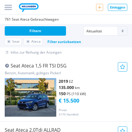
Einloggen
761 Seat Ateca Gebrauchtwagen
Filtern
Seat
Ateca
Filter zurücksetzen
Infos zur Reihung der Anzeigen
Seat Ateca 1,5 FR TSI DSG
Benzin, Automatik, gültiges Pickerl
2019
EZ
135.000
km
150
PS (110 kW)
€ 15.500
Privat
3170 Hainfeld
Seat Ateca 2.0Tdi ALLRAD