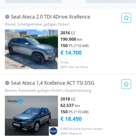
Seat Ateca 2.0 TDI 4Drive Xcellence
Diesel, Schaltgetriebe, gültiges Pickerl
2016
EZ
190.000
km
150
PS (110 kW)
€ 14.700
Privat
4893 Zell am Moos
Seat Ateca 1,4 Xcellence ACT TSI DSG
Benzin, Automatik, gültiges Pickerl, Gewährleistung
2018
EZ
62.537
km
150
PS (110 kW)
€ 18.490
FÜRSTALLER & Partner GmbH
8600 Oberaich