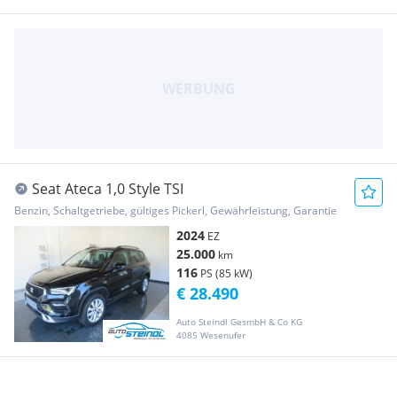
Seat Ateca 1,0 Style TSI
Benzin, Schaltgetriebe, gültiges Pickerl, Gewährleistung, Garantie
2024
EZ
25.000
km
116
PS (85 kW)
€ 28.490
Auto Steindl GesmbH & Co KG
4085 Wesenufer