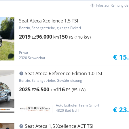
Infos zur Reihung d
Seat Ateca Xcellence 1.5 TSI
Benzin, Schaltgetriebe, gültiges Pickerl
2019
96.000
150
EZ
km
PS (110 kW)
Privat
€ 15
2320 Schwechat
Seat Ateca Reference Edition 1.0 TSI
Benzin, Schaltgetriebe, Gewährleistung
2025
6.500
116
EZ
km
PS (85 kW)
Auto Esthofer Team GmbH
€ 23
4820 Bad Ischl
Seat Ateca 1,5 Xcellence ACT TSI