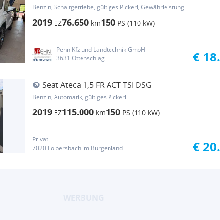
Benzin, Schaltgetriebe, gültiges Pickerl, Gewährleistung
2019
76.650
150
EZ
km
PS (110 kW)
Pehn Kfz und Landtechnik GmbH
€ 18
3631 Ottenschlag
Seat Ateca 1,5 FR ACT TSI DSG
Benzin, Automatik, gültiges Pickerl
2019
115.000
150
EZ
km
PS (110 kW)
Privat
€ 20
7020 Loipersbach im Burgenland