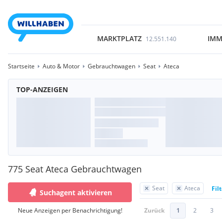
MARKTPLATZ
IMM
12.551.140
Startseite
Auto & Motor
Gebrauchtwagen
Seat
Ateca
TOP-ANZEIGEN
775 Seat Ateca Gebrauchtwagen
Seat
Ateca
Fil
Suchagent aktivieren
Neue Anzeigen per Benachrichtigung!
Zurück
1
2
3