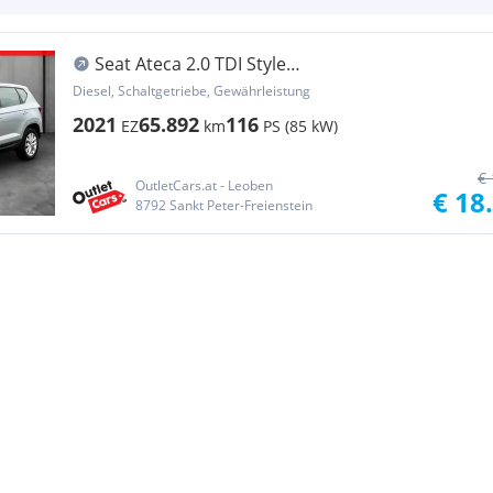
Seat Ateca 2.0 TDI Style
AHK+LED+NAVI+DynLicht+LM+PDC
Diesel, Schaltgetriebe, Gewährleistung
2021
65.892
116
EZ
km
PS (85 kW)
€ 
OutletCars.at - Leoben
€ 18
8792 Sankt Peter-Freienstein