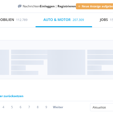
Nachrichten
Einloggen
|
Registrieren
Neue Anzeige aufgeb
OBILIEN
AUTO & MOTOR
JOBS
112.789
207.309
1
ter zurücksetzen
4
5
6
7
8
9
Weiter