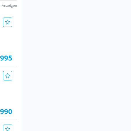
er Anzeigen
.995
.990