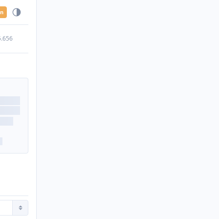
en
5.656