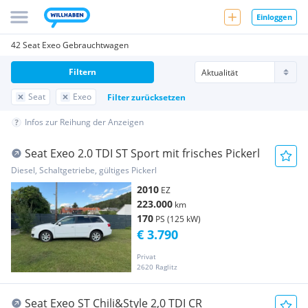
Einloggen
42 Seat Exeo Gebrauchtwagen
Filtern
Seat
Exeo
Filter zurücksetzen
Infos zur Reihung der Anzeigen
Seat Exeo 2.0 TDI ST Sport mit frisches Pickerl
Diesel, Schaltgetriebe, gültiges Pickerl
2010
EZ
223.000
km
170
PS (125 kW)
€ 3.790
Privat
2620 Raglitz
Seat Exeo ST Chili&Style 2,0 TDI CR