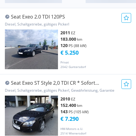
Seat Exeo 2.0 TDI 120PS
Diesel, Schaltgetriebe, gültiges Pickerl
2011
EZ
183.000
km
120
PS (88 kW)
€ 5.250
Privat
2042 Guntersdorf
Seat Exeo ST Style 2,0 TDI CR * Sofort
Finanzierung ...
Diesel, Schaltgetriebe, gültiges Pickerl, Gewährleistung, Garantie
2010
EZ
152.400
km
143
PS (105 kW)
€ 7.290
HW-Motors e.U.
2514 Wienersdorf