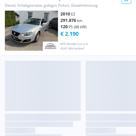
Diesel, Schaltgetriebe, gültiges Pickerl, Gewährleistung
2010
EZ
291.876
km
120
PS (88 kW)
€ 2.190
KFZ-Handel Loi e.U.
4563 Micheldorf