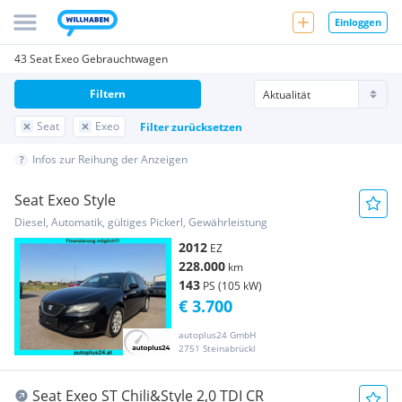
Einloggen
43 Seat Exeo Gebrauchtwagen
Filtern
Seat
Exeo
Filter zurücksetzen
Infos zur Reihung der Anzeigen
Seat Exeo Style
Diesel, Automatik, gültiges Pickerl, Gewährleistung
2012
EZ
228.000
km
143
PS (105 kW)
€ 3.700
autoplus24 GmbH
2751 Steinabrückl
Seat Exeo ST Chili&Style 2,0 TDI CR