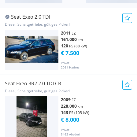
Seat Exeo 2.0 TDI
Diesel, Schaltgetriebe, gültiges Pickerl
2011
EZ
161.000
km
120
PS (88 kW)
€ 7.500
Privat
2061 Hadres
Seat Exeo 3R2 2.0 TDI CR
Diesel, Schaltgetriebe, gültiges Pickerl
2009
EZ
228.000
km
143
PS (105 kW)
€ 8.000
Privat
3462 Absdorf