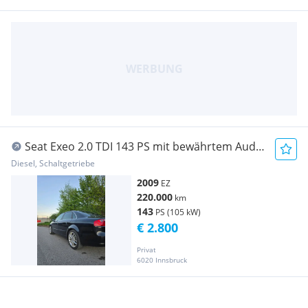
Seat Exeo 2.0 TDI 143 PS mit bewährtem Audi
Motor
Diesel, Schaltgetriebe
2009
EZ
220.000
km
143
PS (105 kW)
€ 2.800
Privat
6020 Innsbruck