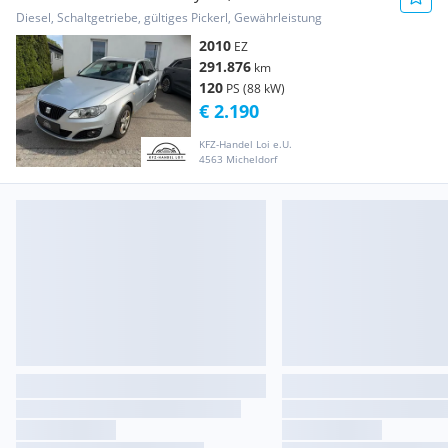
Diesel, Schaltgetriebe, gültiges Pickerl, Gewährleistung
2010
EZ
291.876
km
120
PS (88 kW)
€ 2.190
KFZ-Handel Loi e.U.
4563 Micheldorf