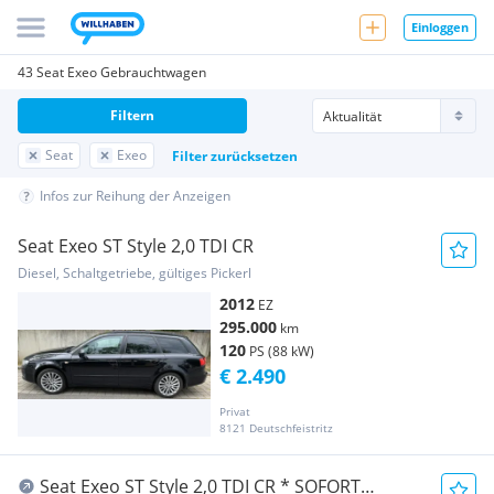
Einloggen
43 Seat Exeo Gebrauchtwagen
Filtern
Seat
Exeo
Filter zurücksetzen
Infos zur Reihung der Anzeigen
Seat Exeo ST Style 2,0 TDI CR
Diesel, Schaltgetriebe, gültiges Pickerl
2012
EZ
295.000
km
120
PS (88 kW)
€ 2.490
Privat
8121 Deutschfeistritz
Seat Exeo ST Style 2,0 TDI CR * SOFORT