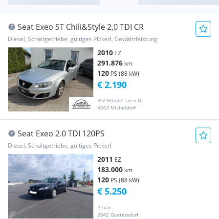
Seat Exeo ST Chili&Style 2,0 TDI CR
Diesel, Schaltgetriebe, gültiges Pickerl, Gewährleistung
2010
EZ
291.876
km
120
PS (88 kW)
€ 2.190
KFZ-Handel Loi e.U.
4563 Micheldorf
Seat Exeo 2.0 TDI 120PS
Diesel, Schaltgetriebe, gültiges Pickerl
2011
EZ
183.000
km
120
PS (88 kW)
€ 5.250
Privat
2042 Guntersdorf