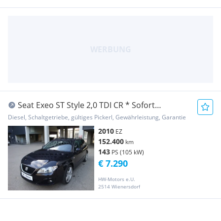
Seat Exeo ST Style 2,0 TDI CR * Sofort
Finanzierung ...
Diesel, Schaltgetriebe, gültiges Pickerl, Gewährleistung, Garantie
2010
EZ
152.400
km
143
PS (105 kW)
€ 7.290
HW-Motors e.U.
2514 Wienersdorf