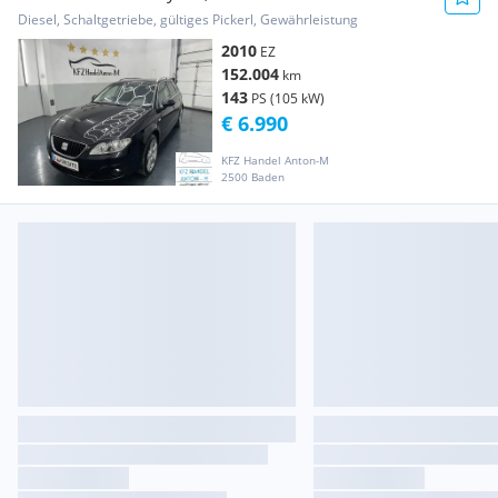
FINANZIERUNG ...
Diesel, Schaltgetriebe, gültiges Pickerl, Gewährleistung
2010
EZ
152.004
km
143
PS (105 kW)
€ 6.990
KFZ Handel Anton-M
2500 Baden