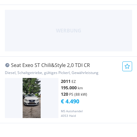
Seat Exeo ST Chili&Style 2,0 TDI CR
Diesel, Schaltgetriebe, gültiges Pickerl, Gewährleistung
2011
EZ
195.000
km
120
PS (88 kW)
€ 4.490
MS Autohandel
4053 Haid