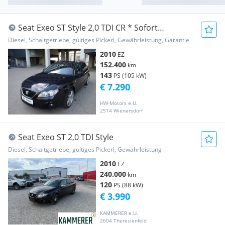
Seat Exeo ST Style 2,0 TDI CR * Sofort
Finanzierung ...
Diesel, Schaltgetriebe, gültiges Pickerl, Gewährleistung, Garantie
2010
EZ
152.400
km
143
PS (105 kW)
€ 7.290
HW-Motors e.U.
2514 Wienersdorf
Seat Exeo ST 2,0 TDI Style
Diesel, Schaltgetriebe, gültiges Pickerl, Gewährleistung
2010
EZ
240.000
km
120
PS (88 kW)
€ 3.990
KAMMERER e.U.
2604 Theresienfeld