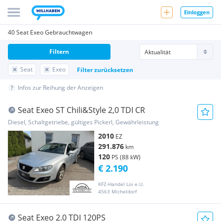
Einloggen
40 Seat Exeo Gebrauchtwagen
Filtern
Seat
Exeo
Filter zurücksetzen
Infos zur Reihung der Anzeigen
Seat Exeo ST Chili&Style 2,0 TDI CR
Diesel, Schaltgetriebe, gültiges Pickerl, Gewährleistung
2010
EZ
291.876
km
120
PS (88 kW)
€ 2.190
KFZ-Handel Loi e.U.
4563 Micheldorf
Seat Exeo 2.0 TDI 120PS