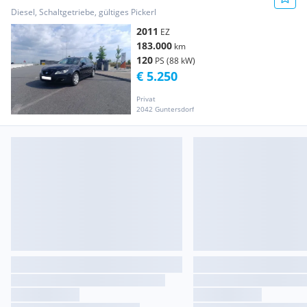
Diesel, Schaltgetriebe, gültiges Pickerl
2011
EZ
183.000
km
120
PS (88 kW)
€ 5.250
Privat
2042 Guntersdorf