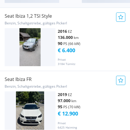
Seat Ibiza 1,2 TSI Style
Benzin, Schaltgetriebe, gültiges Pickerl
2016
EZ
136.000
km
90
PS (66 kW)
€ 6.400
Privat
3184 Türnitz
Seat Ibiza FR
Benzin, Schaltgetriebe, gültiges Pickerl
2019
EZ
97.000
km
95
PS (70 kW)
€ 12.900
Privat
6425 Haiming