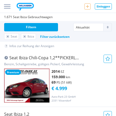
Einloggen
1.671 Seat Ibiza Gebrauchtwagen
Filtern
Seat
Ibiza
Filter zurücksetzen
Infos zur Reihung der Anzeigen
Seat Ibiza Chili-Copa 1,2**PICKERL
2/2027*MOD2015
Benzin, Schaltgetriebe, gültiges Pickerl, Gewährleistung
2014
EZ
Premium
159.000
km
69
PS (51 kW)
€ 4.999
Auto-Park 23 GmbH
2331 Vösendorf
Seat Ibiza 1,2