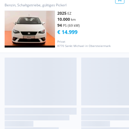
Benzin, Schaltgetriebe, gültiges Pickerl
2025
EZ
10.000
km
94
PS (69 kW)
€ 14.999
Privat
8770 Sankt Michael in Obersteiermark