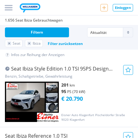
Einloggen
1.656 Seat Ibiza Gebrauchtwagen
Filtern
Seat
Ibiza
Filter zurücksetzen
Infos zur Reihung der Anzeigen
Seat Ibiza Style Edition 1.0 TSI 95PS Design
Pakaet
Benzin, Schaltgetriebe, Gewährleistung
201
km
95
PS (70 kW)
€ 20.790
Eisner Auto Klagenfurt Pischeldorfer Straße
9020 Klagenfurt
Seat Ibiza Reference 1.0 TSI