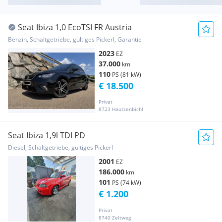
Seat Ibiza 1,0 EcoTSI FR Austria
Benzin, Schaltgetriebe, gültiges Pickerl, Garantie
2023
EZ
37.000
km
110
PS (81 kW)
€ 18.500
Privat
8723 Hautzenbichl
Seat Ibiza 1,9l TDI PD
Diesel, Schaltgetriebe, gültiges Pickerl
2001
EZ
186.000
km
101
PS (74 kW)
€ 1.200
Privat
8740 Zeltweg