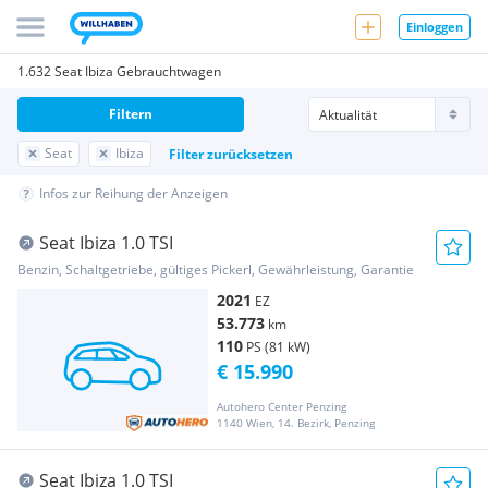
Einloggen
1.632 Seat Ibiza Gebrauchtwagen
Filtern
Seat
Ibiza
Filter zurücksetzen
Infos zur Reihung der Anzeigen
Seat Ibiza 1.0 TSI
Benzin, Schaltgetriebe, gültiges Pickerl, Gewährleistung, Garantie
2021
EZ
53.773
km
110
PS (81 kW)
€ 15.990
Autohero Center Penzing
1140 Wien, 14. Bezirk, Penzing
Seat Ibiza 1.0 TSI