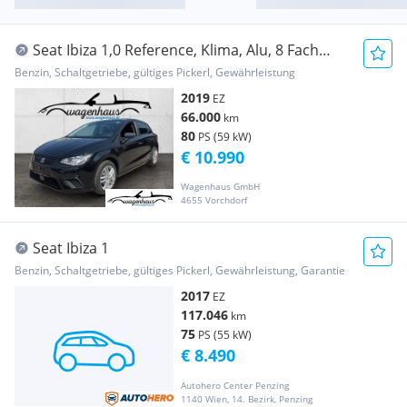
Seat Ibiza 1,0 Reference, Klima, Alu, 8 Fach
bereift
Benzin, Schaltgetriebe, gültiges Pickerl, Gewährleistung
2019
EZ
66.000
km
80
PS (59 kW)
€ 10.990
Wagenhaus GmbH
4655 Vorchdorf
Seat Ibiza 1
Benzin, Schaltgetriebe, gültiges Pickerl, Gewährleistung, Garantie
2017
EZ
117.046
km
75
PS (55 kW)
€ 8.490
Autohero Center Penzing
1140 Wien, 14. Bezirk, Penzing