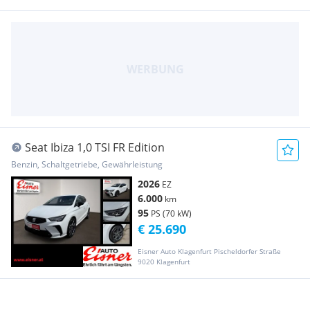
Seat Ibiza 1,0 TSI FR Edition
Benzin, Schaltgetriebe, Gewährleistung
2026
EZ
6.000
km
95
PS (70 kW)
€ 25.690
Eisner Auto Klagenfurt Pischeldorfer Straße
9020 Klagenfurt