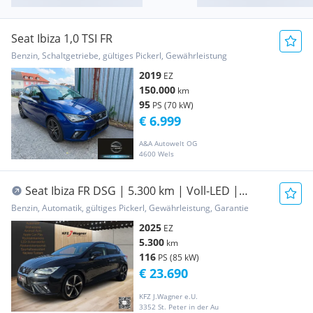
Seat Ibiza 1,0 TSI FR
Benzin, Schaltgetriebe, gültiges Pickerl, Gewährleistung
2019
EZ
150.000
km
95
PS (70 kW)
€ 6.999
A&A Autowelt OG
4600 Wels
Seat Ibiza FR DSG | 5.300 km | Voll-LED |
Kamera | S...
Benzin, Automatik, gültiges Pickerl, Gewährleistung, Garantie
2025
EZ
5.300
km
116
PS (85 kW)
€ 23.690
KFZ J.Wagner e.U.
3352 St. Peter in der Au