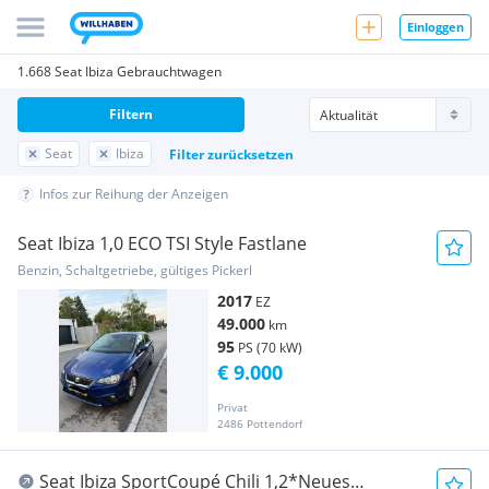
Einloggen
1.668 Seat Ibiza Gebrauchtwagen
Filtern
Seat
Ibiza
Filter zurücksetzen
Infos zur Reihung der Anzeigen
Seat Ibiza 1,0 ECO TSI Style Fastlane
Benzin, Schaltgetriebe, gültiges Pickerl
2017
EZ
49.000
km
95
PS (70 kW)
€ 9.000
Privat
2486 Pottendorf
Seat Ibiza SportCoupé Chili 1,2*Neues