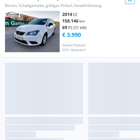
Pickerl*Finanz...
Benzin, Schaltgetriebe, gültiges Pickerl, Gewährleistung
2014
EZ
158.146
km
69
PS (51 kW)
€ 3.990
Danijel Pajkovic
2201 Gerasdorf