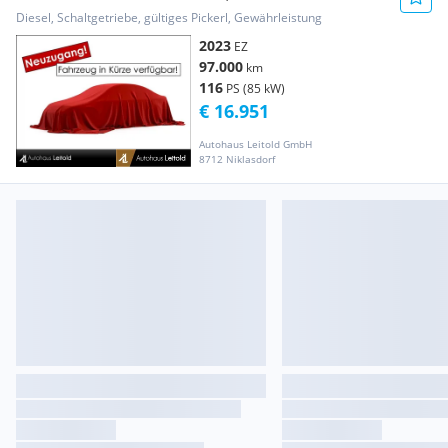
SHZ TEMP...
Diesel, Schaltgetriebe, gültiges Pickerl, Gewährleistung
2023
EZ
97.000
km
116
PS (85 kW)
€ 16.951
Autohaus Leitold GmbH
8712 Niklasdorf