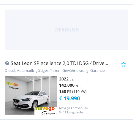
Seat Leon SP Xcellence 2,0 TDI DSG 4Drive
**LED*NAVI...
Diesel, Automatik, gültiges Pickerl, Gewährleistung, Garantie
2022
EZ
142.000
km
150
PS (110 kW)
€ 19.990
Mavego-Caravan OG
3442 Langenrohr