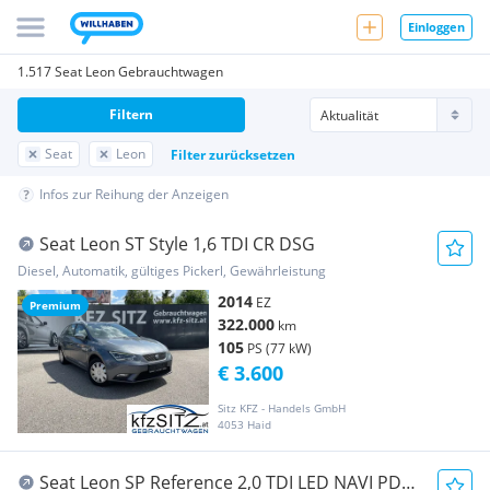
Einloggen
1.517 Seat Leon Gebrauchtwagen
Filtern
Seat
Leon
Filter zurücksetzen
Infos zur Reihung der Anzeigen
Seat Leon ST Style 1,6 TDI CR DSG
Diesel, Automatik, gültiges Pickerl, Gewährleistung
2014
EZ
Premium
322.000
km
105
PS (77 kW)
€ 3.600
Sitz KFZ - Handels GmbH
4053 Haid
Seat Leon SP Reference 2,0 TDI LED NAVI PDC