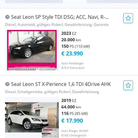
Seat Leon SP Style TDI DSG; ACC, Navi, R-
Kamera, Win...
Diesel, Automatik, gültiges Pickerl, Gewährleistung, Garantie
2023
EZ
20.000
km
150
PS (110 kW)
€ 23.990
Auto Feeberger
8753 Fohnsdorf
Seat Leon ST X-Perience 1,6 TDI 4Drive AHK
Diesel, Schaltgetriebe, gültiges Pickerl, Gewährleistung
2019
EZ
64.000
km
116
PS (85 kW)
€ 17.990
Auto Rieger GmbH
8160 Untergreith