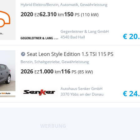
Hybrid Elektro/Benzin, Automatik, Gewährleistung
2020
62.310
150
EZ
km
PS (110 kW)
Gegenleitner & Lang GmbH
€ 20
4540 Bad Hall
Seat Leon Style Edition 1.5 TSI 115 PS
Benzin, Schaltgetriebe, Gewährleistung
2026
1.000
116
EZ
km
PS (85 kW)
Autohaus Senker GmbH
€ 24
3370 Ybbs an der Donau