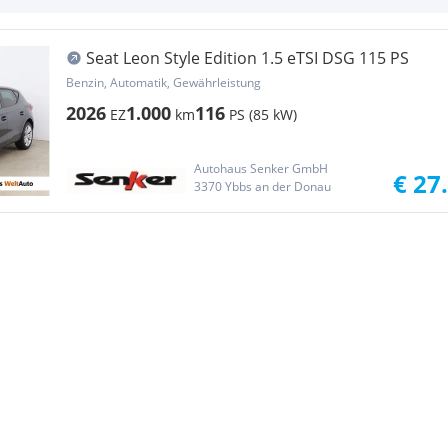
Seat Leon Style Edition 1.5 eTSI DSG 115 PS
Benzin, Automatik, Gewährleistung
2026
1.000
116
EZ
km
PS (85 kW)
Autohaus Senker GmbH
€ 27
3370 Ybbs an der Donau