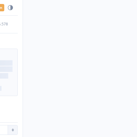
en
5.578