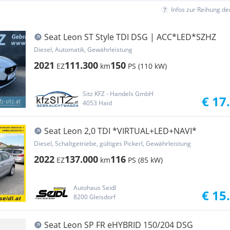
Infos zur Reihung d
Seat Leon ST Style TDI DSG | ACC*LED*SZHZ
Diesel, Automatik, Gewährleistung
2021
111.300
150
EZ
km
PS (110 kW)
Sitz KFZ - Handels GmbH
€ 17
4053 Haid
Seat Leon 2,0 TDI *VIRTUAL+LED+NAVI*
Diesel, Schaltgetriebe, gültiges Pickerl, Gewährleistung
2022
137.000
116
EZ
km
PS (85 kW)
Autohaus Seidl
€ 15
8200 Gleisdorf
Seat Leon SP FR eHYBRID 150/204 DSG