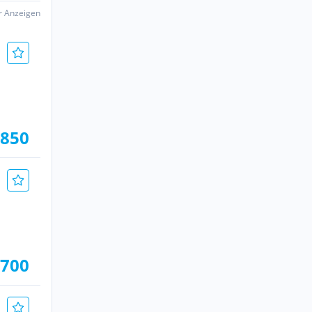
er Anzeigen
.850
.700