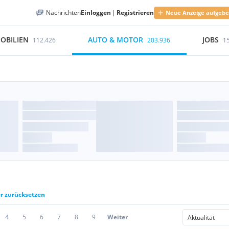
Nachrichten
Einloggen
|
Registrieren
Neue Anzeige aufgeb
OBILIEN
AUTO & MOTOR
JOBS
112.426
203.936
1
er zurücksetzen
4
5
6
7
8
9
Weiter