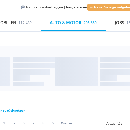
Nachrichten
Einloggen
|
Registrieren
Neue Anzeige aufgeb
OBILIEN
AUTO & MOTOR
JOBS
112.489
205.660
1
er zurücksetzen
4
5
6
7
8
9
Weiter