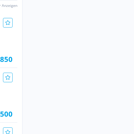
er Anzeigen
.850
.500