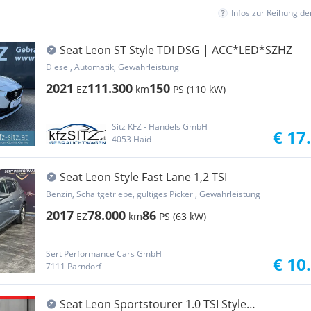
Infos zur Reihung d
Seat Leon ST Style TDI DSG | ACC*LED*SZHZ
Diesel, Automatik, Gewährleistung
2021
111.300
150
EZ
km
PS (110 kW)
Sitz KFZ - Handels GmbH
€ 17
4053 Haid
Seat Leon Style Fast Lane 1,2 TSI
Benzin, Schaltgetriebe, gültiges Pickerl, Gewährleistung
2017
78.000
86
EZ
km
PS (63 kW)
Sert Performance Cars GmbH
€ 10
7111 Parndorf
Seat Leon Sportstourer 1.0 TSI Style