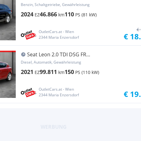
ASSIST+LED+LM
Benzin, Schaltgetriebe, Gewährleistung
2024
46.866
110
EZ
km
PS (81 kW)
€ 
OutletCars.at - Wien
€ 18
2344 Maria Enzersdorf
Seat Leon 2.0 TDI DSG FR
ASSIST+LED+NAV+RADAR+RFK+PDC
Diesel, Automatik, Gewährleistung
2021
99.811
150
EZ
km
PS (110 kW)
OutletCars.at - Wien
€ 19
2344 Maria Enzersdorf