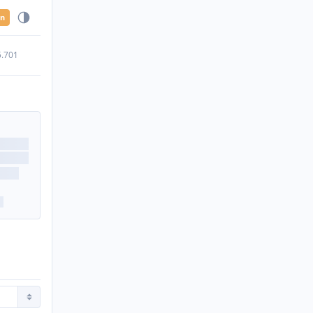
en
5.701