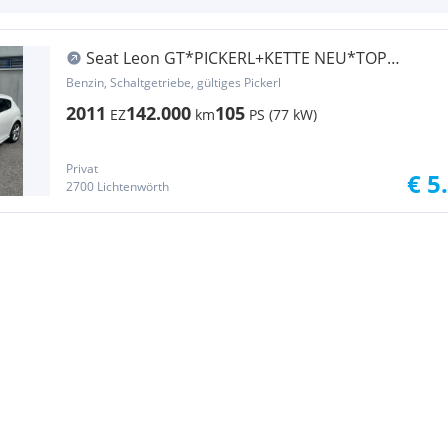
Seat Leon GT*PICKERL+KETTE NEU*TOP
GEPFLEGT
Benzin, Schaltgetriebe, gültiges Pickerl
2011
142.000
105
EZ
km
PS (77 kW)
Privat
€ 5
2700 Lichtenwörth