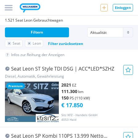
Einloggen
1.521 Seat Leon Gebrauchtwagen
Filtern
Seat
Leon
Filter zurücksetzen
Infos zur Reihung der Anzeigen
Seat Leon ST Style TDI DSG | ACC*LED*SZHZ
Diesel, Automatik, Gewährleistung
2021
EZ
Premium
111.300
km
150
PS (110 kW)
€ 17.850
Sitz KFZ - Handels GmbH
4053 Haid
Seat Leon SP Kombi 110PS 13.999 Netto