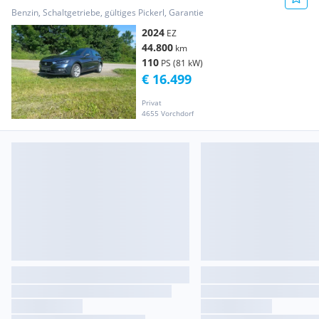
Garantie bis 04/2029
Benzin, Schaltgetriebe, gültiges Pickerl, Garantie
2024
EZ
44.800
km
110
PS (81 kW)
€ 16.499
Privat
4655 Vorchdorf