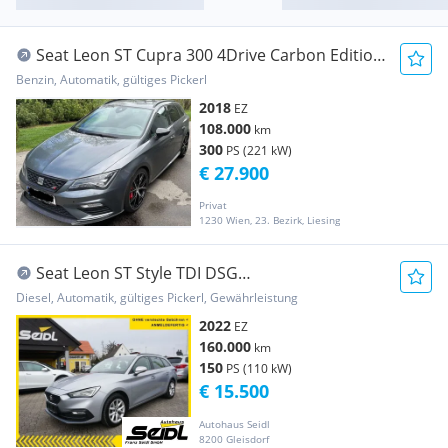
Seat Leon ST Cupra 300 4Drive Carbon Edition
(1 von 25)
Benzin, Automatik, gültiges Pickerl
2018
EZ
108.000
km
300
PS (221 kW)
€ 27.900
Privat
1230 Wien, 23. Bezirk, Liesing
Seat Leon ST Style TDI DSG
*VIRTUAL+LED+NAVI*
Diesel, Automatik, gültiges Pickerl, Gewährleistung
2022
EZ
160.000
km
150
PS (110 kW)
€ 15.500
Autohaus Seidl
8200 Gleisdorf