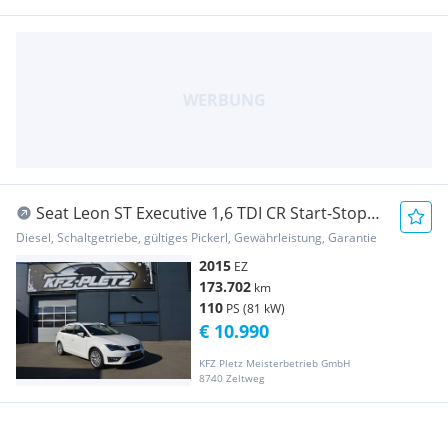
Seat Leon ST Executive 1,6 TDI CR Start-Stopp
TEMP L...
Diesel, Schaltgetriebe, gültiges Pickerl, Gewährleistung, Garantie
2015
EZ
173.702
km
110
PS (81 kW)
€ 10.990
KFZ Pletz Meisterbetrieb GmbH
8740 Zeltweg