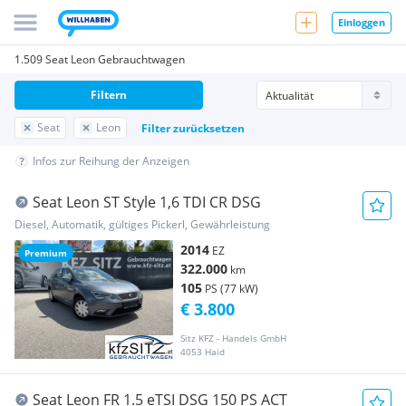
Einloggen
1.509 Seat Leon Gebrauchtwagen
Filtern
Seat
Leon
Filter zurücksetzen
Infos zur Reihung der Anzeigen
Seat Leon ST Style 1,6 TDI CR DSG
Diesel, Automatik, gültiges Pickerl, Gewährleistung
2014
EZ
Premium
322.000
km
105
PS (77 kW)
€ 3.800
Sitz KFZ - Handels GmbH
4053 Haid
Seat Leon FR 1.5 eTSI DSG 150 PS ACT