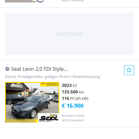
4060 Leonding
Seat Leon 2,0 TDI Style
*2023er+VIRTUAL+NAVI*
Diesel, Schaltgetriebe, gültiges Pickerl, Gewährleistung
2023
EZ
133.500
km
116
PS (85 kW)
€ 16.900
Autohaus Seidl
8200 Gleisdorf