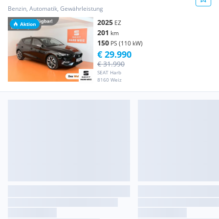
Benzin, Automatik, Gewährleistung
2025
EZ
Aktion
201
km
150
PS (110 kW)
€ 29.990
€ 31.990
SEAT Harb
8160 Weiz