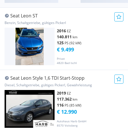
Seat Leon ST
Benzin, Schaltgetriebe, gültiges Pickerl
2016
EZ
140.811
km
125
PS (92 kW)
€ 9.499
Privat
4820 Bad Ischl
Seat Leon Style 1,6 TDI Start-Stopp
Diesel, Schaltgetriebe, gültiges Pickerl, Gewährleistung
2019
EZ
117.362
km
116
PS (85 kW)
€ 12.990
Autohaus Harb GmbH
8570 Voitsberg