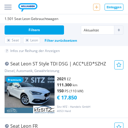
Einloggen
1.501 Seat Leon Gebrauchtwagen
Filtern
Seat
Leon
Filter zurücksetzen
Infos zur Reihung der Anzeigen
Seat Leon ST Style TDI DSG | ACC*LED*SZHZ
Diesel, Automatik, Gewährleistung
2021
EZ
Premium
111.300
km
150
PS (110 kW)
€ 17.850
Sitz KFZ - Handels GmbH
4053 Haid
Seat Leon FR